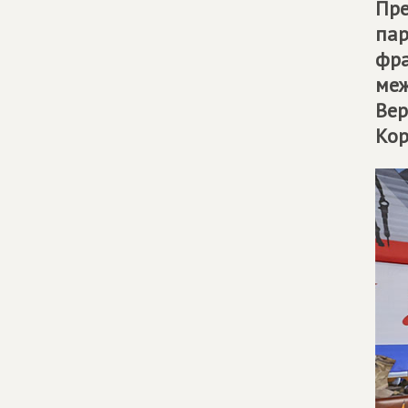
Пре
пар
фра
меж
Вер
Кор