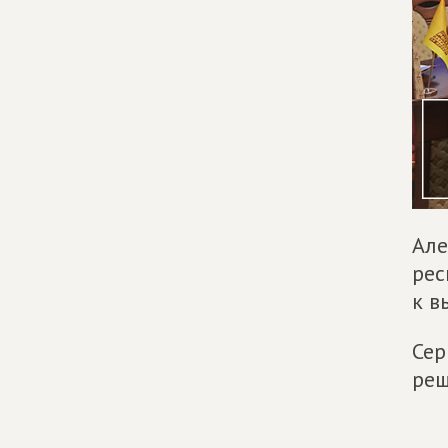
Але
рес
к в
Сер
реш