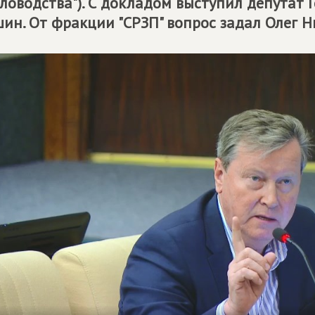
ловодства"). С докладом выступил депутат
ин. От фракции "СРЗП" вопрос задал Олег Н