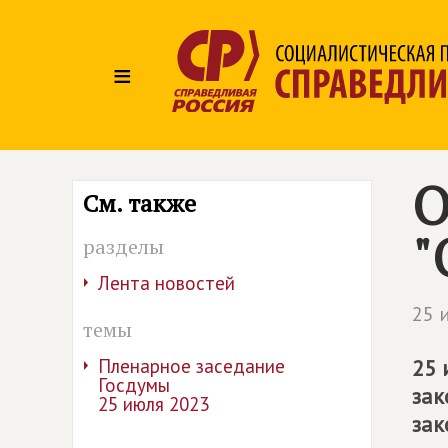
≡
О
См. также
"
разделы
Лента новостей
25 
темы
Пленарное заседание
25 
Госдумы
за
25 июля 2023
зак