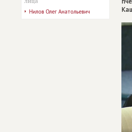
лица
пче
Каш
Нилов Олег Анатольевич