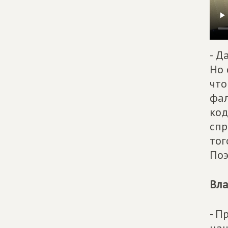
- Д
Но 
что
фал
код
спр
тог
Поэ
Вл
- П