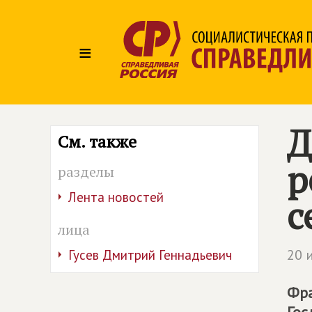
≡
Д
См. также
р
разделы
Лента новостей
с
лица
20 
Гусев Дмитрий Геннадьевич
Фра