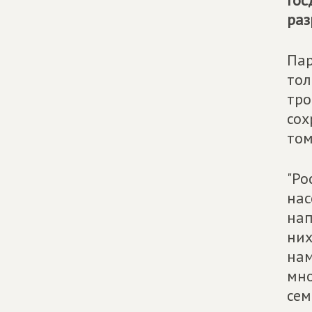
Гос
раз
Пар
тол
тро
сох
том
"Ро
нас
нап
них
нам
мно
сем