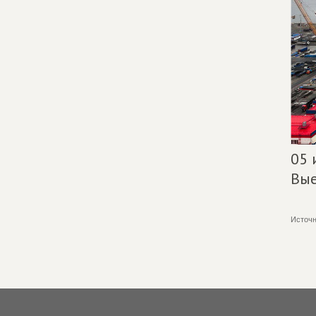
05 
Вые
Источн