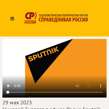
≡
29 мая 2023