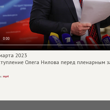
марта 2023
тупление Олега Нилова перед пленарным з
ь:
mp4