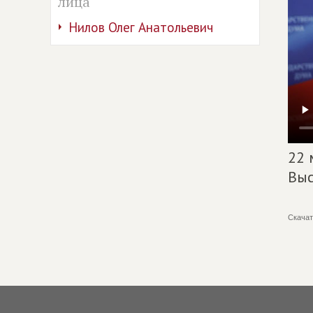
лица
Нилов Олег Анатольевич
22 
Выс
Скачат