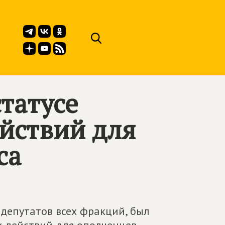
татусе
ействий для
са
 депутатов всех фракций, был