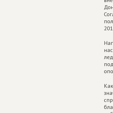
вне
Дон
Сог
пол
201
Нап
нас
лед
под
опо
Как
зна
спр
бла