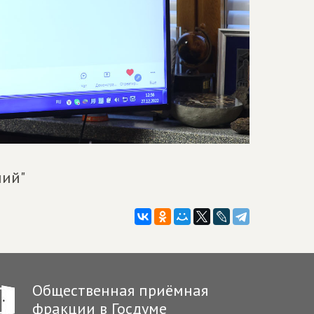
ний"
Общественная приёмная
фракции в Госдуме