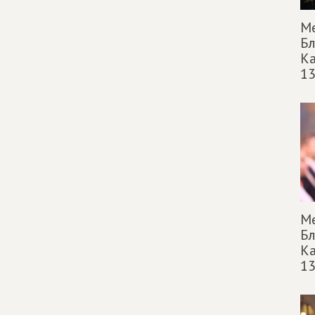
М
Б
Ка
13
М
Б
Ка
13