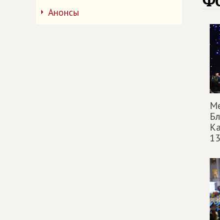
Ф
Анонсы
М
Б
Ка
13