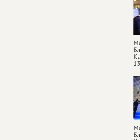
М
Б
Ка
13
М
Б