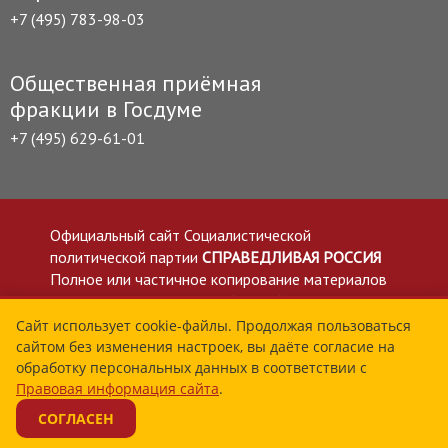
+7 (495) 783-98-03
Общественная приёмная
фракции в Госдуме
+7 (495) 629-61-01
Официальный сайт Социалистической
политической партии
СПРАВЕДЛИВАЯ РОССИЯ
Полное или частичное копирование материалов
приветствуется со ссылкой на сайт spravedlivo.ru
Политика в отношении обработки персональных
Сайт использует cookie-файлы. Продолжая пользоваться
сайтом без изменения настроек, вы даёте согласие на
данных
обработку персональных данных в соответствии с
Все материалы сайта spravedlivo.ru доступны по
Правовая информация сайта
.
лицензии Creative Commons Attribution 4.0 International
СОГЛАСЕН