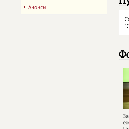
П
Анонсы
С
"
Ф
За
е
Пр