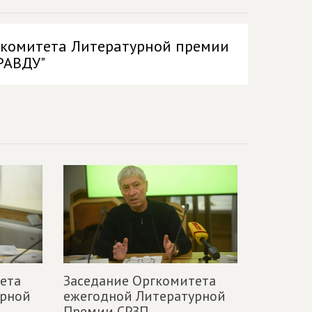
ргкомитета Литературной премии
РАВДУ"
ета
Заседание Оргкомитета
урной
ежегодной Литературной
Премии СРЗП,