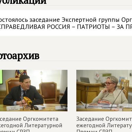
убликации
остоялось заседание Экспертной группы О
СПРАВЕДЛИВАЯ РОССИЯ – ПАТРИОТЫ – ЗА П
отоархив
седание Оргкомитета
Заседание Оргкомит
жегодной Литературной
ежегодной Литерат
емии СРЗП,
Премии СРЗП,