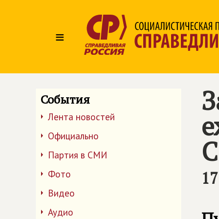
≡
З
События
е
Лента новостей
Официально
С
Партия в СМИ
17
Фото
Видео
Аудио