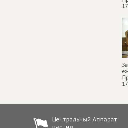
17
За
е
Пр
17
Центральный Аппарат
партии