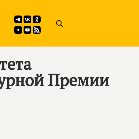
тета
турной Премии