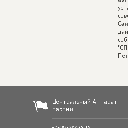
уст
сов
Сан
дан
соб
"
СП
Пет
Центральный Аппарат
партии
+7 (495) 787-85-15