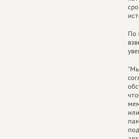
сро
ист
По 
взв
уве
"Мы
сог
обс
что
мем
или
пам
под
авт