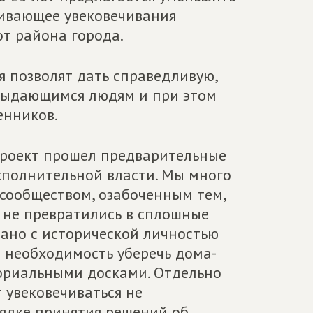
живающее увековечивания
от района города.
 позволят дать справедливую,
выдающимся людям и при этом
енников.
проект прошел предварительные
сполнительной власти. Мы много
 сообществом, озабоченным тем,
 не превратились в сплошные
зано с исторической личностью
а необходимость уберечь дома-
мориальными досками. Отдельно
 увековечиваться не
рядке принятия решений об