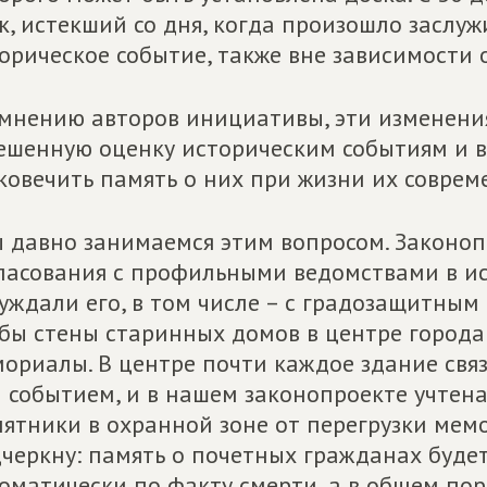
к, истекший со дня, когда произошло заслу
орическое событие, также вне зависимости 
мнению авторов инициативы, эти изменения
ешенную оценку историческим событиям и 
ковечить память о них при жизни их соврем
 давно занимаемся этим вопросом. Законо
ласования с профильными ведомствами в и
уждали его, в том числе – с градозащитным
бы стены старинных домов в центре города
ориалы. В центре почти каждое здание свя
 событием, и в нашем законопроекте учтен
ятники в охранной зоне от перегрузки ме
черкну: память о почетных гражданах будет
оматически по факту смерти, а в общем по