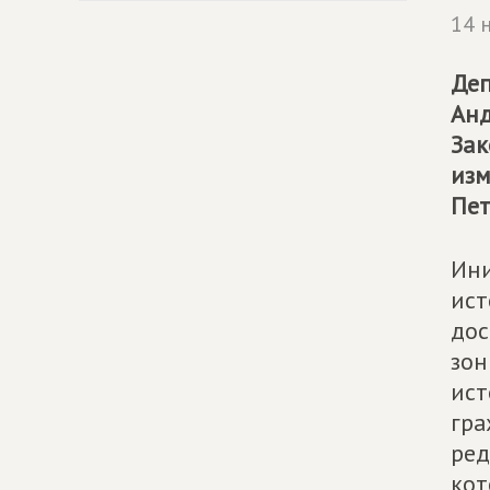
14 
Деп
Анд
Зак
изм
Пет
Ини
ист
дос
зон
ист
гра
ред
кот