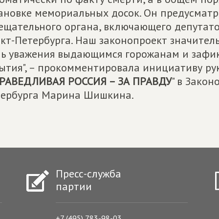
ановке мемориальных досок. Он предусмат
ещательного органа, включающего депутат
кт-Петербурга. Наш законопроект значител
ь уважения выдающимся горожанам и зафик
ытия", – прокомментировала инициативу р
РАВЕДЛИВАЯ РОССИЯ – ЗА ПРАВДУ
" в Зако
ербурга Марина Шишкина.
Пресс-служба
партии
+7 (495) 783-98-03