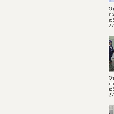
От
по
ю
27
От
по
ю
27