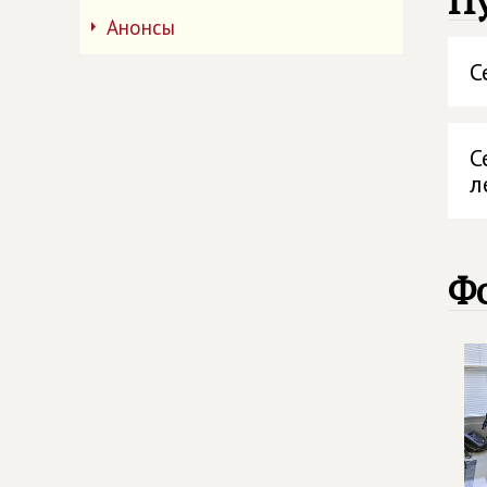
П
Анонсы
С
С
л
Ф