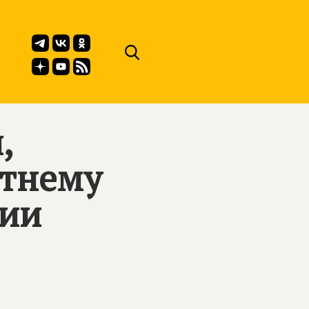
,
етнему
ии