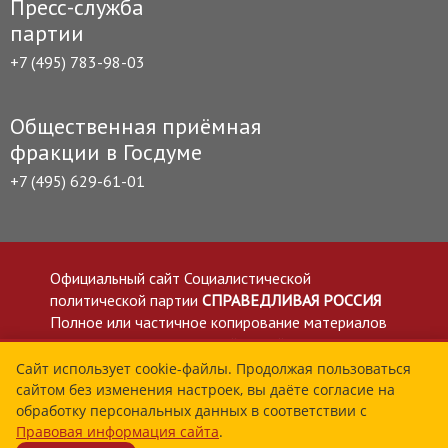
Пресс-служба
партии
+7 (495) 783-98-03
Общественная приёмная
фракции в Госдуме
+7 (495) 629-61-01
Официальный сайт Социалистической
политической партии
СПРАВЕДЛИВАЯ РОССИЯ
Полное или частичное копирование материалов
приветствуется со ссылкой на сайт spravedlivo.ru
Политика в отношении обработки персональных
Сайт использует cookie-файлы. Продолжая пользоваться
сайтом без изменения настроек, вы даёте согласие на
данных
обработку персональных данных в соответствии с
Все материалы сайта spravedlivo.ru доступны по
Правовая информация сайта
.
лицензии Creative Commons Attribution 4.0 International