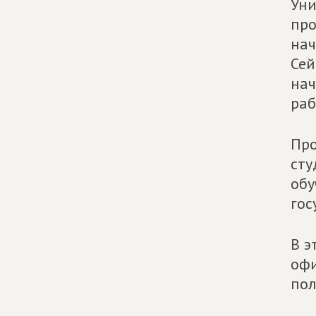
Уни
про
нач
Сей
нач
раб
Про
сту
обу
гос
В э
офи
пол