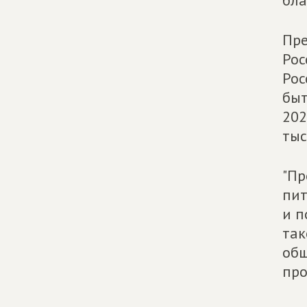
бла
Пре
Рос
Рос
быт
202
тыс
"Пр
пит
и п
так
общ
про