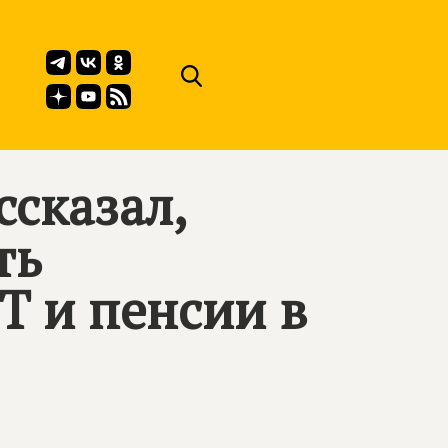
сказал,
ть
 и пенсии в