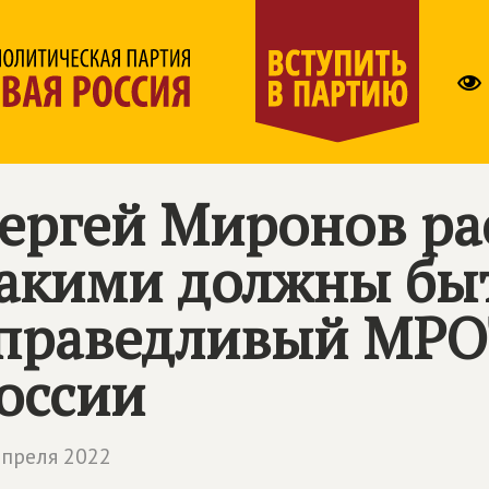
ергей Миронов рас
акими должны бы
праведливый МРОТ
оссии
апреля 2022