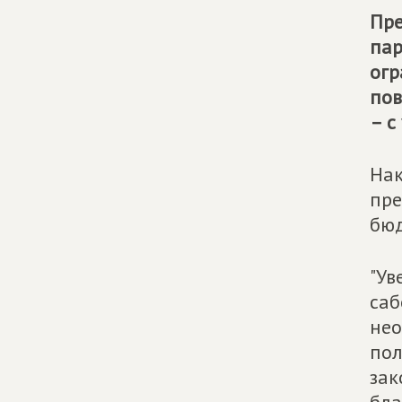
Пре
пар
огр
пов
– с
Нак
пре
бюд
"Ув
саб
нео
пол
зак