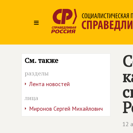
≡
С
См. также
к
разделы
Лента новостей
с
лица
Р
Миронов Сергей Михайлович
12 