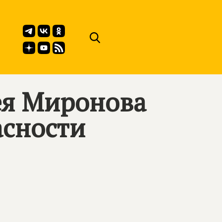
ея Миронова
асности