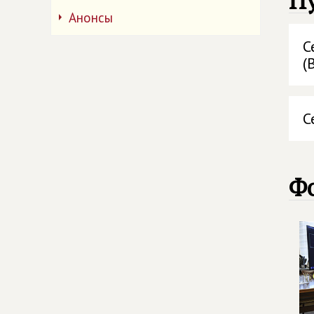
П
Анонсы
С
(
С
Ф