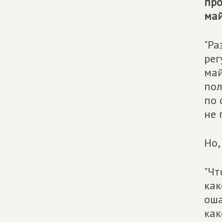
про
май
"Ра
рег
май
пол
по 
не 
Но,
"Чт
как
оша
как