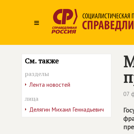
≡
М
См. также
п
разделы
Лента новостей
07 
лица
Делягин Михаил Геннадьевич
Гос
фра
пре