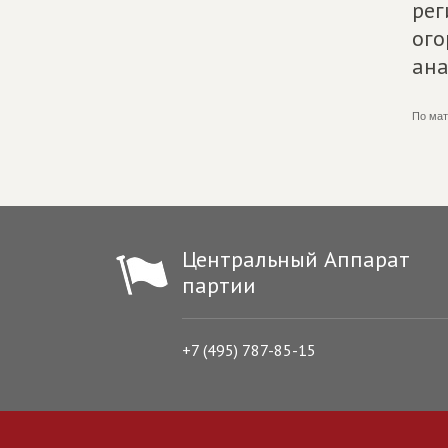
рег
ого
ана
По мат
Центральный Аппарат
партии
+7 (495) 787-85-15