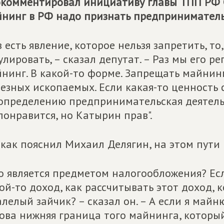
комментировал инициативу главы ТПП РФ С
нинг в РФ надо признать предприниматель
з есть явление, которое нельзя запретить, то
улировать, – сказал депутат. – Раз мы его 
нинг. В какой-то форме. Запрещать майнинг
езных ископаемых. Если какая-то ценность с
определению предпринимательская деятельн
понравится, но Катырин прав".
 как пояснил Михаил Делягин, на этом пути 
о является предметом налогообложения? Ес
ой-то доход, как рассчитывать этот доход, 
лелый зайчик? – сказал он. – А если я майн
ова нижняя граница того майнинга, который