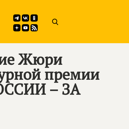
ние Жюри
турной премии
ССИИ – ЗА