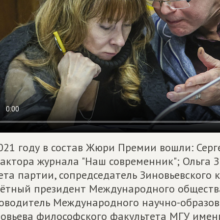
021 году в состав Жюри Премии вошли: Серг
актора журнала "Наш современник"; Ольга З
ета партии, сопредседатель Зиновьевского к
ётный президент Международного общества 
оводитель Международного научно-образова
овьева философского факультета МГУ имен