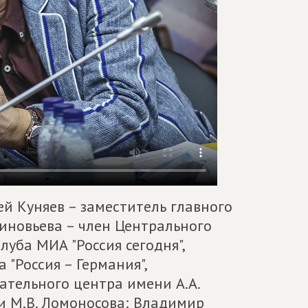
ей Куняев – заместитель главного
иновьева – член Центрального
луба МИА "Россия сегодня",
"Россия – Германия",
тельного центра имени А.А.
и М.В. Ломоносова; Владимир