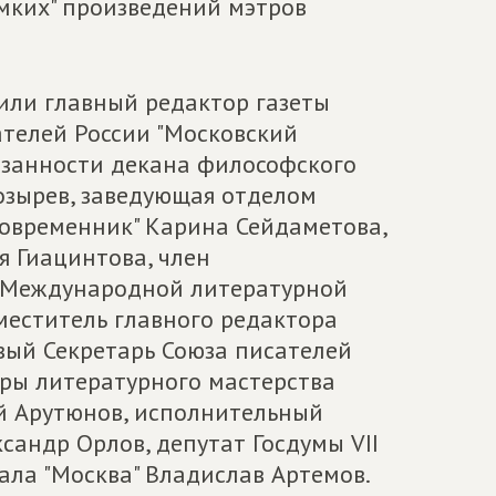
омких" произведений мэтров
или главный редактор газеты
телей России "Московский
язанности декана философского
озырев, заведующая отделом
современник" Карина Сейдаметова,
я Гиацинтова, член
 Международной литературной
меститель главного редактора
вый Секретарь Союза писателей
ры литературного мастерства
ей Арутюнов, исполнительный
ксандр Орлов, депутат Госдумы VII
ала "Москва" Владислав Артемов.