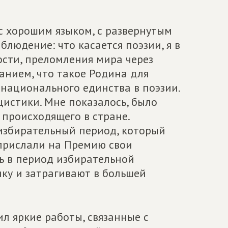
 с хорошим языком, с развернутым
людение: что касается поэзии, я в
ости, преломления мира через
манием, что такое Родина для
и национального единства в поэзии.
истики. Мне показалось, было
происходящего в стране.
 избирательный период, который
прислали на Премию свои
ь в период избирательной
ку и затрагивают в большей
л яркие работы, связанные с