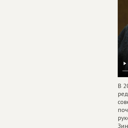
В 2
ред
сов
поч
рук
Зин