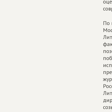
оце
сов
По 
Мос
Лит
фак
поэ
поб
исп
пре
жур
Рос
Лит
дир
соз