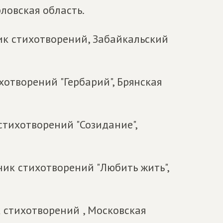
ловская область.
ик стихотворений, Забайкальский
хотворений "Гербарий", Брянская
стихотворений "Созидание",
ник стихотворений "Любить жить",
к стихотворений , Московская