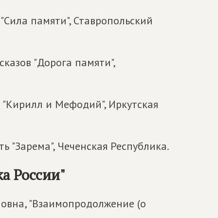
 "Сила памяти", Ставропольский
казов "Дорога памяти",
 "Кирилл и Мефодий", Иркутская
ь "Зарема", Чеченская Республика.
а России"
ловна, "Взаимопродолжение (о