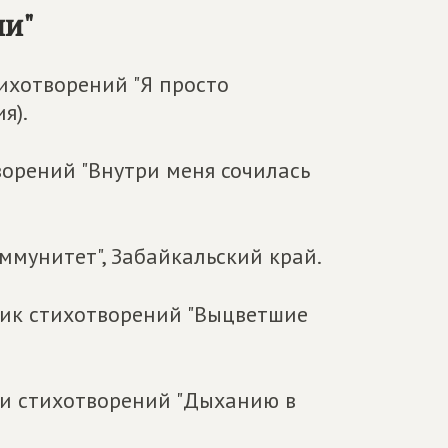
ии"
тихотворений "Я просто
я).
ворений "Внутри меня сочилась
ммунитет", Забайкальский край.
рник стихотворений "Выцветшие
ки стихотворений "Дыханию в