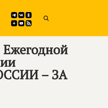
 Ежегодной
мии
ССИИ – ЗА