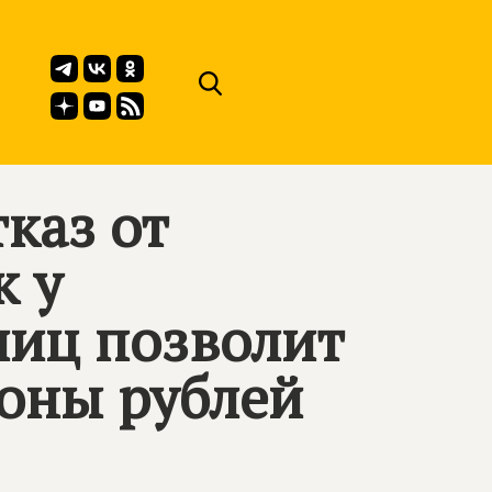
каз от
к у
лиц позволит
оны рублей