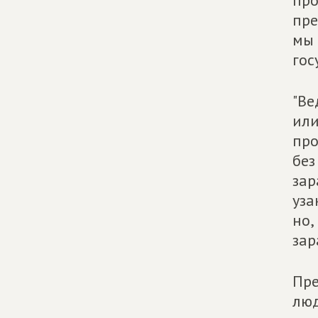
про
пре
мы 
гос
"Ве
или
про
без
зар
уза
но,
зар
Пре
люд