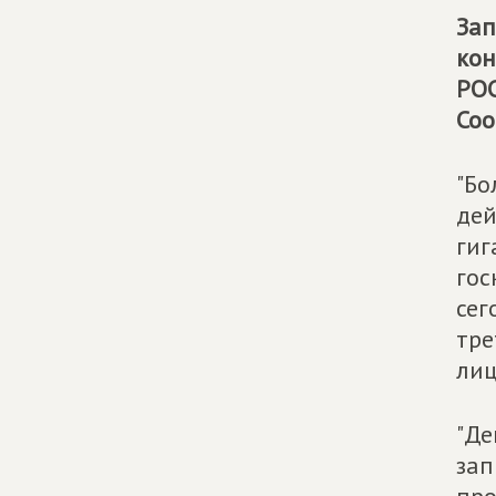
Зап
кон
РОС
Со
"Бо
дей
гиг
гос
сег
тре
лиц
"Де
зап