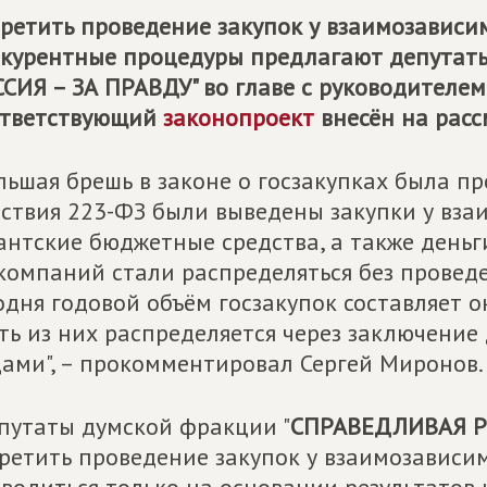
ретить проведение закупок у взаимозависим
курентные процедуры предлагают депутаты
СИЯ – ЗА ПРАВДУ
" во главе с руководител
ответствующий
законопроект
внесён на расс
льшая брешь в законе о госзакупках была пр
ствия 223-ФЗ были выведены закупки у взаи
антские бюджетные средства, а также день
компаний стали распределяться без провед
одня годовой объём госзакупок составляет о
ть из них распределяется через заключени
ами", – прокомментировал Сергей Миронов.
путаты думской фракции "
СПРАВЕДЛИВАЯ Р
ретить проведение закупок у взаимозависи