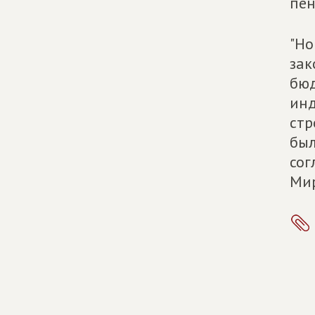
пен
"Но
зак
бюд
инд
стр
был
сог
Мир