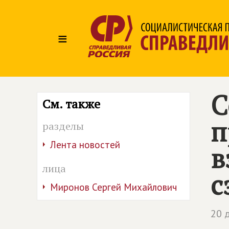
≡
С
См. также
п
разделы
Лента новостей
в
лица
с
Миронов Сергей Михайлович
20 