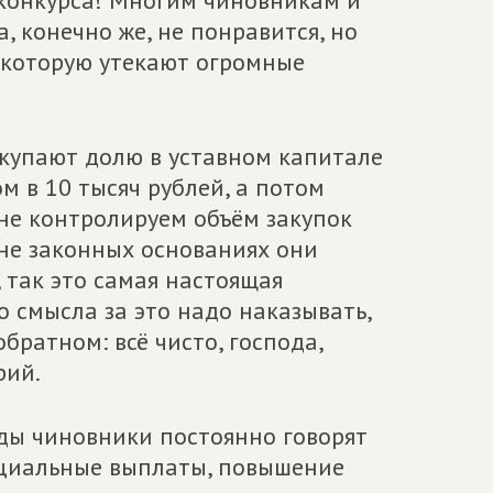
 конкурса! Многим чиновникам и
 конечно же, не понравится, но
з которую утекают огромные
окупают долю в уставном капитале
 в 10 тысяч рублей, а потом
не контролируем объём закупок
лне законных основаниях они
 так это самая настоящая
о смысла за это надо наказывать,
братном: всё чисто, господа,
рий.
ды чиновники постоянно говорят
социальные выплаты, повышение