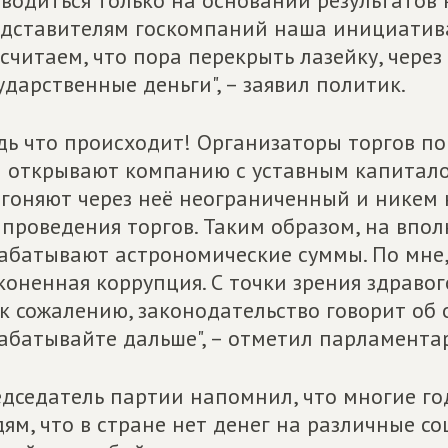
водиться только на основании результатов
дставителям госкомпаний наша инициатива,
считаем, что пора перекрыть лазейку, чере
ударственные деньги", – заявил политик.
дь что происходит! Организаторы торгов п
 открывают компанию с уставным капиталом
гоняют через неё неограниченный и никем 
 проведения торгов. Таким образом, на впо
абатывают астрономические суммы. По мне,
коненная коррупция. С точки зрения здравог
 к сожалению, законодательство говорит об о
абатывайте дальше", – отметил парламента
дседатель партии напомнил, что многие го
ям, что в стране нет денег на различные 