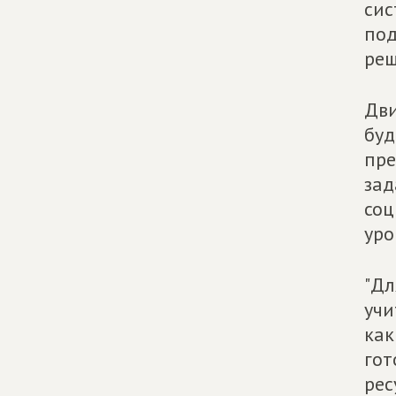
сис
под
реш
Дви
буд
пре
зад
соц
уро
"Дл
учи
как
гот
рес