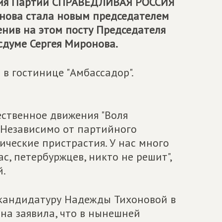
ния Партии
СПРАВЕДЛИВАЯ РОССИЯ
нова стала новым председателем
енив на этом посту Председателя
сдуме Сергея Миронова.
в гостинице "Амбассадор".
ественное движения "Воля
 Независимо от партийного
тические пристрастия. У нас много
с, петербуржцев, никто не решит",
й.
кандидатуру Надежды Тихоновой в
она заявила, что в нынешней