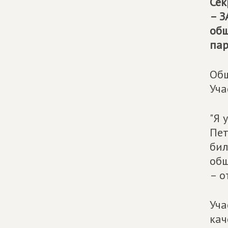
Сек
– З
общ
пар
Общ
Уча
"Я 
Пет
бил
общ
– о
Уча
кач