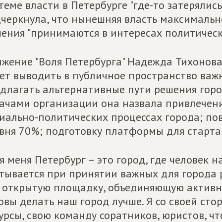
теме власти в Петербурге "где-то затерялис
черкнула, что нынешняя власть максимальн
ения "принимаются в интересах политически
жение "Воля Петербурга" Надежда Тихонова
ет выводить в публичное пространство важ
длагать альтернативные пути решения гор
ачами организации она назвала привлечени
иально-политических процессах города; по
вня 70%; подготовку платформы для старта
я меня Петербург – это город, где человек н
тывается при принятии важных для города р
 открытую площадку, объединяющую активны
овы делать наш город лучше. Я со своей сто
урсы, свою команду соратников, юристов, чт