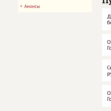
П
Анонсы
Д
б
О
Г
С
р
О
Г