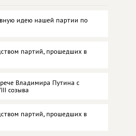
авную идею нашей партии по
дством партий, прошедших в
трече Владимира Путина с
II созыва
дством партий, прошедших в