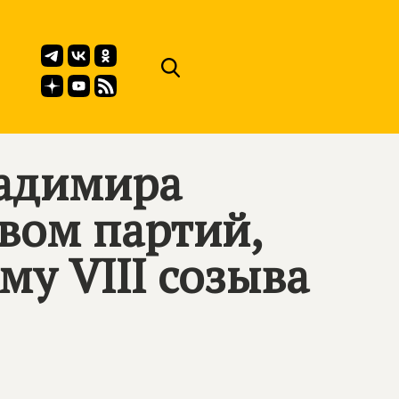
ладимира
вом партий,
у VIII созыва