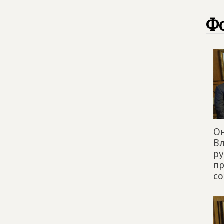
Ф
Он
Вл
ру
пр
со