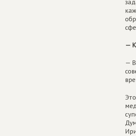
зад
каж
обр
сфе
— К
— В
сов
вре
Это
мед
суп
Дум
Ири