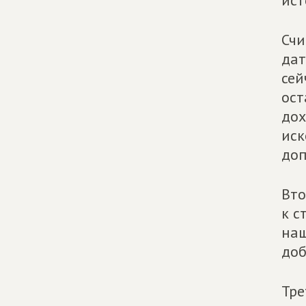
ист
Счи
дат
сей
ост
дох
иск
доп
Вто
к с
наш
доб
Тре