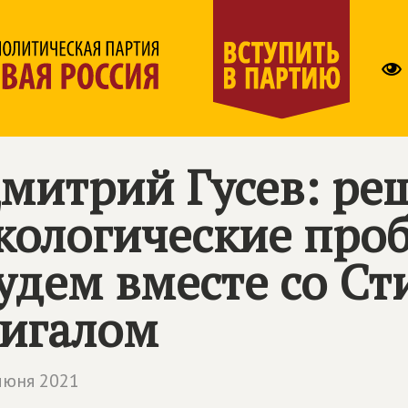
митрий Гусев: ре
кологические про
удем вместе со С
игалом
июня 2021