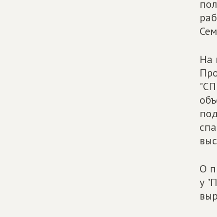
пол
раб
Сем
На 
Про
"СП
объ
под
спа
выс
О п
у "
выр