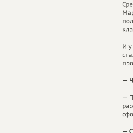
Сре
Мар
пол
кла
И у
ста
про
— Ч
— П
рас
сфо
— С