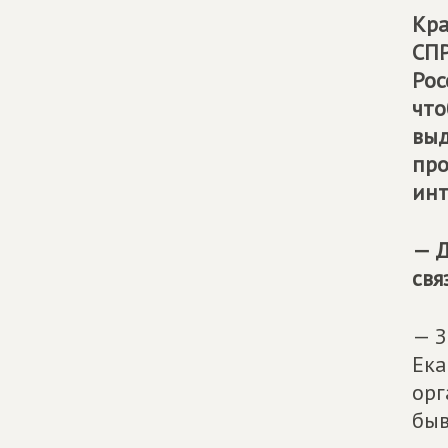
Кра
СПР
Рос
что
выд
про
инт
— Д
свя
— З
Ека
орг
быв