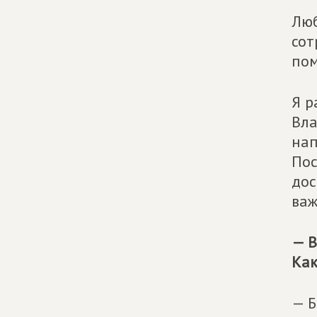
Люб
сот
пом
Я р
Вла
нап
Пос
дос
важ
— В
Как
— Б