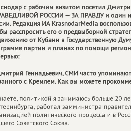
снодар с рабочим визитом посетил Дмитрий
АВЕДЛИВОЙ РОССИИ — ЗА ПРАВДУ и один из
сии. Редакция ИА KrasnodarMedia воспользо
бы расспросить его о предвыборной страте
вижению от Кубани в Государственную Думу.
грамме партии и планах по помощи региону
ервью:
митрий Геннадьевич, СМИ часто упоминают 
занного с Кремлем. Как вы можете прокомм
наете, политикой я занимаюсь больше 20 л
теринбурга, работал замминистра правител
анизацией политического процесса и в Росси
шего Советского Союза.