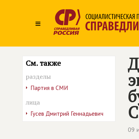
≡
Д
См. также
э
разделы
Партия в СМИ
б
лица
С
Гусев Дмитрий Геннадьевич
09 