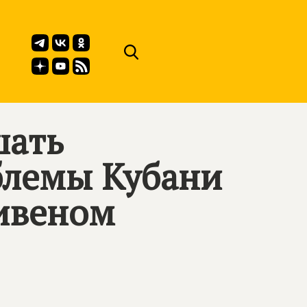
шать
блемы Кубани
тивеном