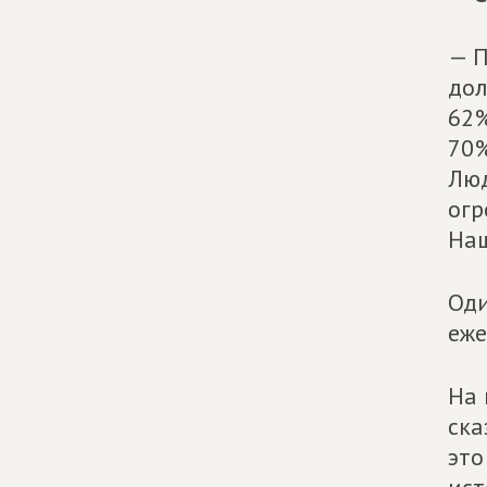
— П
дол
62%
70%
Люд
огр
Наш
Оди
еже
На 
ска
это