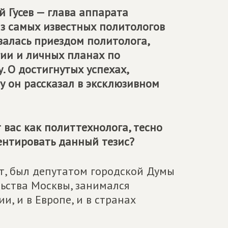
 Гусев — глава аппарата
 самых известных политологов
валась приездом политолога,
гии и личных планах по
 О достигнутых успехах,
 он рассказал в эксклюзивном
вас как политтехнолога, тесно
ентировать данный тезис?
ет, был депутатом городской Думы
ьства Москвы, занимался
и, и в Европе, и в странах