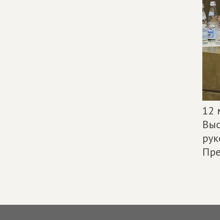
12 
Выс
рук
Пре