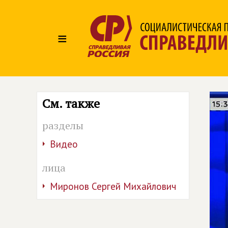
≡
См. также
разделы
Видео
лица
Миронов Сергей Михайлович