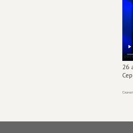
26 
Сер
Скачат