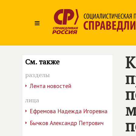
≡
К
См. также
п
разделы
Лента новостей
п
лица
м
Ефремова Надежда Игоревна
п
Бычков Александр Петрович