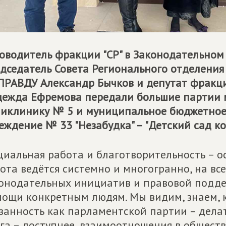
оводитель фракции "СР" в Законодательном
дседатель Совета Регионального отделени
 ПРАВДУ
Александр Бычков и депутат фракци
ежда Ефремова передали большие партии 
иклинику № 5 и муниципальное бюджетное
еждение № 33 "Незабудка" – "Детский сад к
циальная работа и благотворительность – о
ота ведётся системно и многогранно, на вс
онодательных инициатив и правовой подде
ощи конкретным людям. Мы видим, знаем, к
занность как парламентской партии – делат
га – доступнее, взаимоотношения в обществ