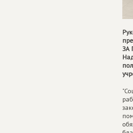
Рук
пре
ЗА
Над
пол
учр
"Со
раб
зак
пом
обя
бла