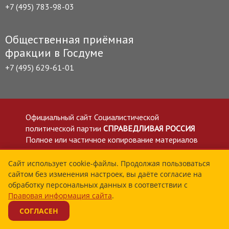
+7 (495) 783-98-03
Общественная приёмная
фракции в Госдуме
+7 (495) 629-61-01
Официальный сайт Социалистической
политической партии
СПРАВЕДЛИВАЯ РОССИЯ
Полное или частичное копирование материалов
приветствуется со ссылкой на сайт spravedlivo.ru
Политика в отношении обработки персональных
Сайт использует cookie-файлы. Продолжая пользоваться
сайтом без изменения настроек, вы даёте согласие на
данных
обработку персональных данных в соответствии с
Все материалы сайта spravedlivo.ru доступны по
Правовая информация сайта
.
лицензии Creative Commons Attribution 4.0 International
СОГЛАСЕН