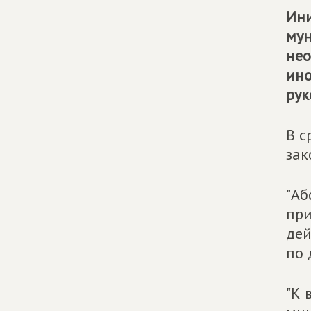
Ини
мун
нео
ино
рук
В с
зак
"Аб
при
дей
по 
"К 