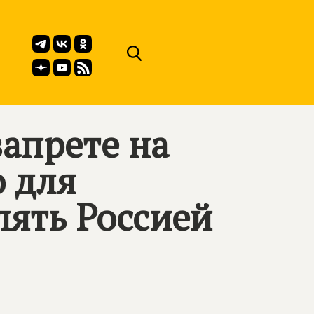
апрете на
о для
лять Россией