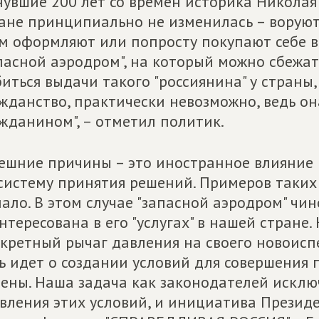
увшие 200 лет со времен историка Николая
ане принципиально не изменилась – ворую
м оформляют или попросту покупают себе в
пасной аэродром", на который можно сбежать
иться выдачи такого "россиянина" у страны
жданство, практически невозможно, ведь он
жданином", – отметил политик.
ешние причины – это иностранное влияние н
систему принятия решений. Примеров таких
ало. В этом случае "запасной аэродром" чи
нтересована в его "услугах" в нашей стране.
кретный рычаг давления на своего новоисп
ь идет о создании условий для совершения 
ены. Наша задача как законодателей исклю
вления этих условий, и инициатива Президе