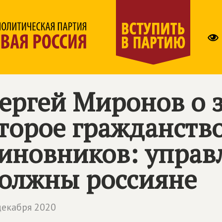
ергей Миронов о з
торое гражданств
иновников: управ
олжны россияне
декабря 2020