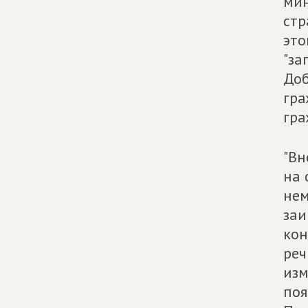
мин
стр
это
"за
Доб
гра
гра
"Вн
на 
нем
заи
кон
реч
изм
поя