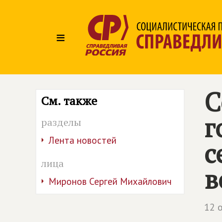
≡
С
См. также
г
разделы
Лента новостей
с
лица
в
Миронов Сергей Михайлович
12 