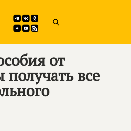
особия от
 получать все
ольного