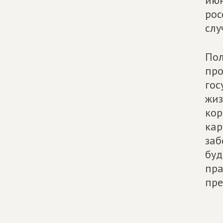
июн
рос
слу
Пол
про
гос
жиз
кор
кар
заб
буд
пра
пре