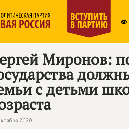
ергей Миронов: п
осударства должны
емьи с детьми шк
озраста
октября 2020