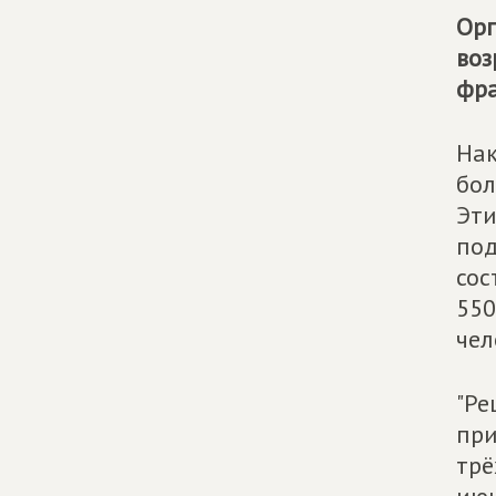
Орг
воз
фра
Нак
бол
Эти
под
сос
550
чел
"Ре
при
трё