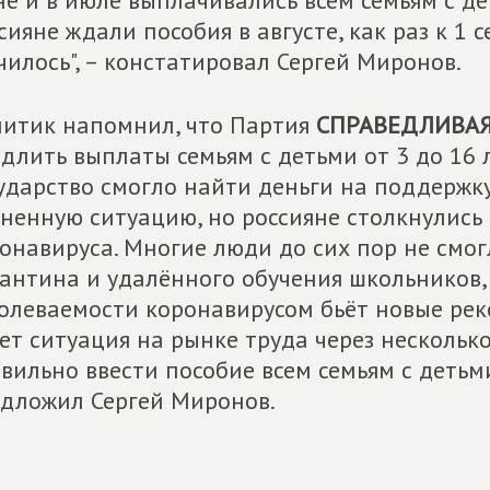
е и в июле выплачивались всем семьям с де
сияне ждали пособия в августе, как раз к 1 с
чилось", – констатировал Сергей Миронов.
итик напомнил, что Партия
СПРАВЕДЛИВАЯ
длить выплаты семьям с детьми от 3 до 16 л
ударство смогло найти деньги на поддержк
ненную ситуацию, но россияне столкнулис
онавируса. Многие люди до сих пор не смог
антина и удалённого обучения школьников, 
олеваемости коронавирусом бьёт новые реко
ет ситуация на рынке труда через несколько
вильно ввести пособие всем семьям с детьми
дложил Сергей Миронов.