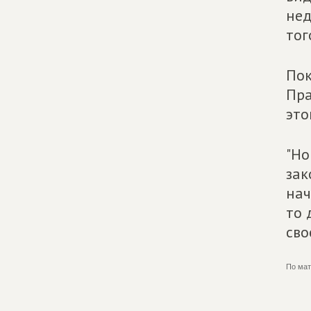
нед
тог
Пок
Пра
это
"Но
зак
нач
то 
сво
По мат