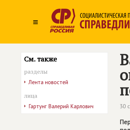
≡
В
См. также
о
разделы
Лента новостей
п
лица
30 
Гартунг Валерий Карлович
Пер