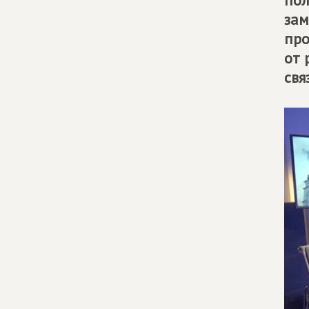
пол
зам
про
от 
свя