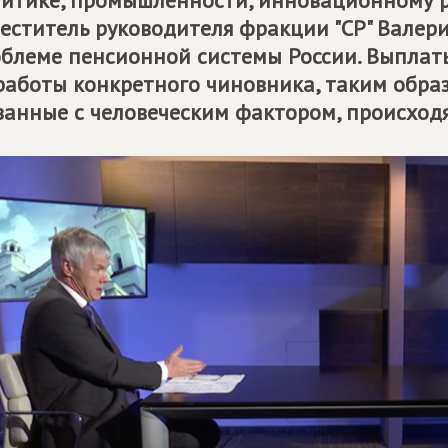
итике, промышленности, инновационному р
еститель руководителя фракции "СР" Валери
блеме пенсионной системы России. Выплаты
работы конкретного чиновника, таким обра
занные с человеческим фактором, происходя