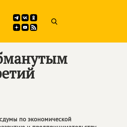
обманутым
ретий
осдумы по экономической