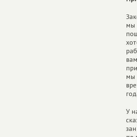
Зак
мы 
пош
хот
раб
вам
при
мы 
вре
год
У н
ска
зан