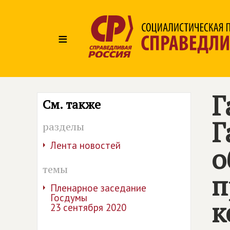
≡
Г
См. также
Г
разделы
Лента новостей
о
темы
п
Пленарное заседание
Госдумы
к
23 сентября 2020