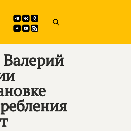
и Валерий
ии
ановке
требления
г