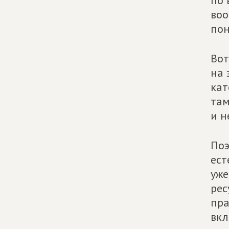
по 
воо
пон
Вот
на 
кат
там
и н
Поэ
ест
уже
рес
пра
вкл