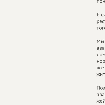
по
Я с
рес
тог
Мы 
ава
дом
нор
все
жит
Поэ
ава
же?