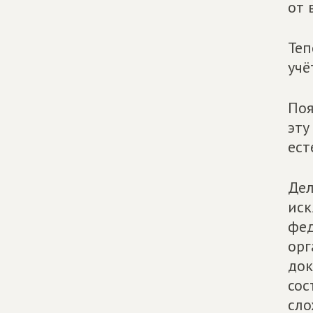
от 
Теп
учё
Поя
эту
ест
Дел
иск
фед
орг
док
сос
сло