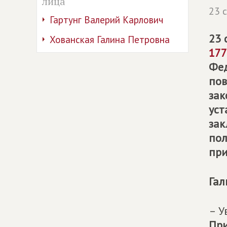
лица
23 
Гартунг Валерий Карлович
23 
Хованская Галина Петровна
177
Фед
пов
зак
уст
зак
пол
при
Гал
– У
При