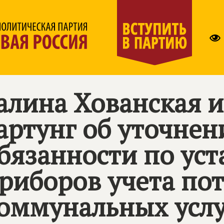
алина Хованская 
артунг об уточнен
бязанности по уст
риборов учета по
оммунальных услу