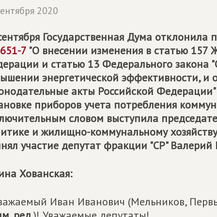
сентября 2020
сентября Государственная Дума отклонила 
651-7
"О внесении изменения в статью 157 
ерации и статью 13 Федерального закона "
ышении энергетической эффективности, и 
онодательные акты Российской Федерации" 
ановке приборов учета потребления коммуна
лючительным словом выступила председат
итике и жилищно-коммунальному хозяйству 
нял участие депутат фракции "СР" Валерий 
ина Хованская:
важаемый Иван Иванович (Мельников, Первы
м. ред.
)! Уважаемые депутаты!