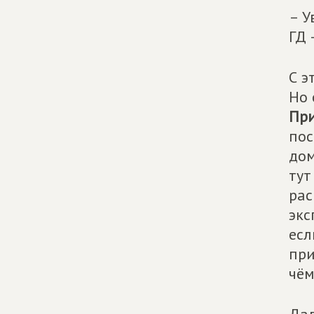
– У
ГД 
С э
Но 
При
пос
дом
тут
рас
экс
есл
при
чём