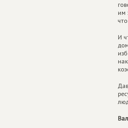
гов
им 
что
И ч
дом
изб
нак
коэ
Дав
рес
люд
Вал