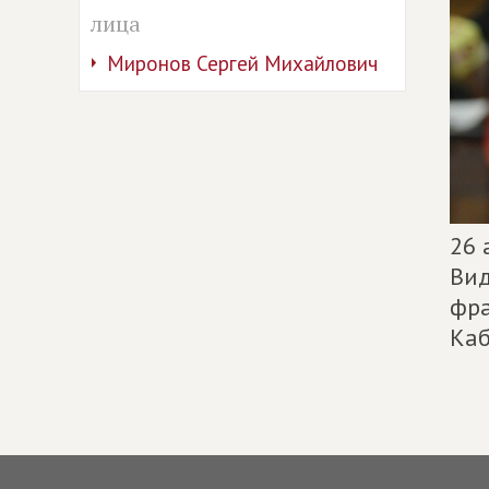
лица
Миронов Сергей Михайлович
26 
Вид
фра
Ка