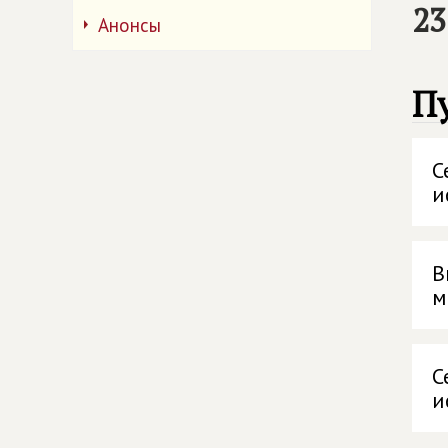
23
Анонсы
П
С
и
В
м
С
и