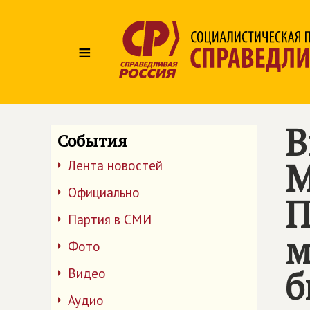
≡
В
События
М
Лента новостей
Официально
П
Партия в СМИ
м
Фото
б
Видео
Аудио