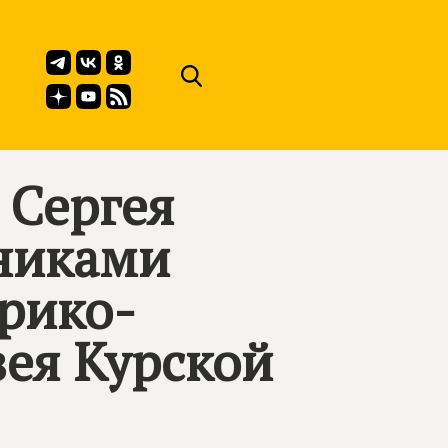
 Сергея
никами
рико-
ея Курской