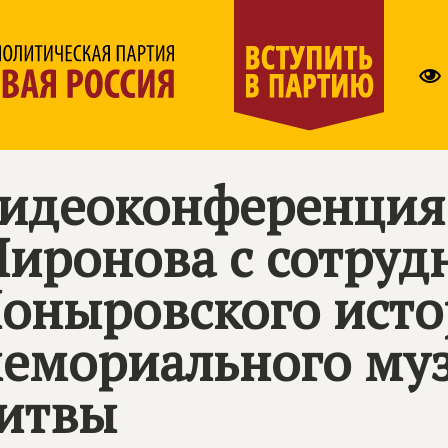
идеоконференция
иронова с сотруд
оныровского исто
емориального муз
итвы