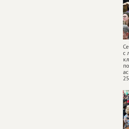
Се
с 
кл
по
ас
25