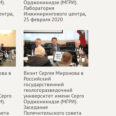
).
Орджоникидзе (МГРИ).
Лаборатория
нтра,
Инжинирингового центра,
25 февраля 2020
ова в
Визит Сергея Миронова в
Российский
государственний
геологоразведочний
Серго
университет имени Серго
).
Орджоникидзе (МГРИ).
Заседание
вета
Попечительского совета