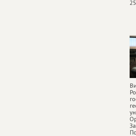
25
Ви
Р
го
ге
ун
Ор
За
По