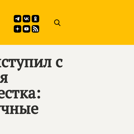
ступил с
я
естка:
учные