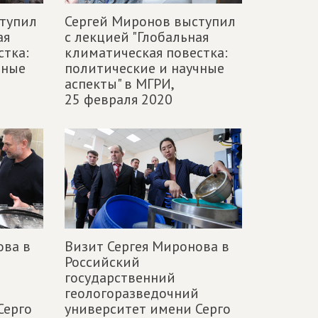
тупил
Сергей Миронов выступил
ая
с лекцией "Глобальная
стка:
климатическая повестка:
чные
политические и научные
аспекты" в МГРИ,
25 февраля 2020
ова в
Визит Сергея Миронова в
Российский
государственний
геологоразведочний
Серго
университет имени Серго