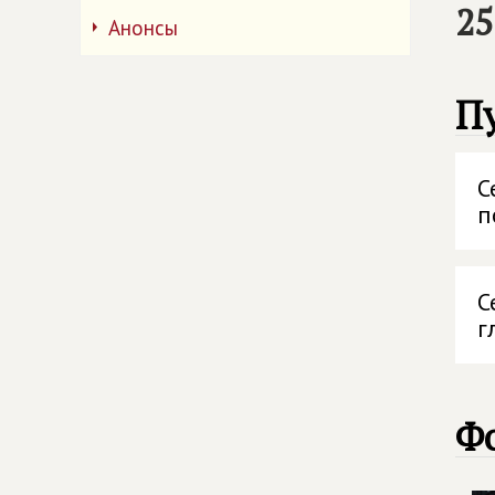
25
Анонсы
П
С
п
С
г
Ф