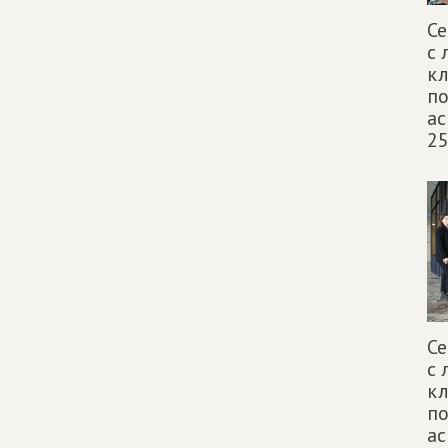
Се
с 
кл
по
ас
25
Се
с 
кл
по
ас