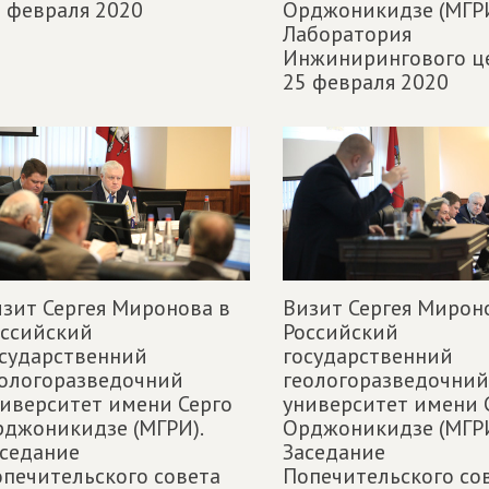
 февраля 2020
Орджоникидзе (МГРИ
Лаборатория
Инжинирингового це
25 февраля 2020
зит Сергея Миронова в
Визит Сергея Мирон
оссийский
Российский
сударственний
государственний
ологоразведочний
геологоразведочний
иверситет имени Серго
университет имени 
джоникидзе (МГРИ).
Орджоникидзе (МГРИ
седание
Заседание
печительского совета
Попечительского со