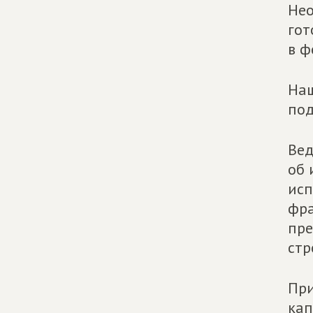
Нео
гот
в ф
Наш
под
Вед
об 
исп
фра
пре
стр
При
кап