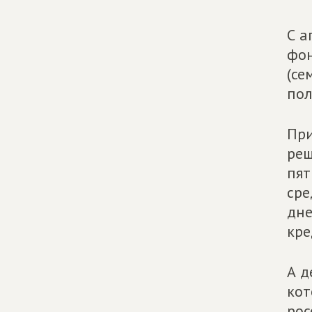
С а
фон
(се
пол
При
реш
пят
сре
дне
кре
А д
кот
рос