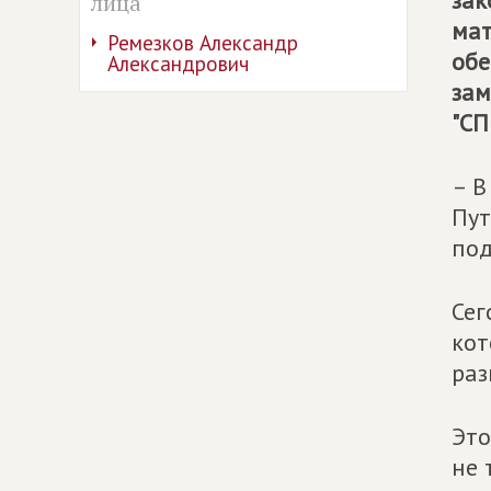
зак
лица
мат
Ремезков Александр
обе
Александрович
зам
"СП
– В
Пут
под
Сег
кот
раз
Это
не 