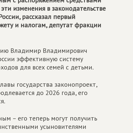
нным с распоряжением средствами
к эти изменения в законодательстве
оссии, рассказал первый
жету и налогам, депутат фракции
нию Владимир Владимирович
России эффективную систему
одов для всех семей с детьми.
лавы государства законопроект,
длевается до 2026 года, его
я.
ым – его теперь могут получить
динственными усыновителями