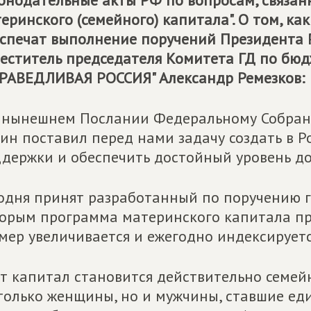
онодательные акты РФ по вопросам, связа
еринского (семейного) капитала". О том, ка
спечат выполнение поручений Президента Р
еститель председателя Комитета ГД по бюд
РАВЕДЛИВАЯ РОССИЯ" Александр Ремезков:
 нынешнем Послании Федеральному Собра
ин поставил перед нами задачу создать в 
держки и обеспечить достойный уровень дох
одня принят разработанный по поручению г
орым программа материнского капитала про
мер увеличивается и ежегодно индексируетс
т капитал становится действительно семейн
только женщины, но и мужчины, ставшие е