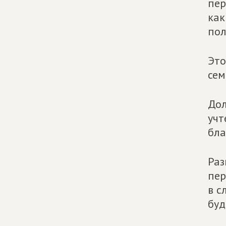
пер
как
пол
Это
сем
Дол
учт
бла
Раз
пер
в с
буд