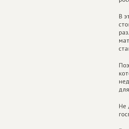
В э
сто
раз
мат
ста
Поэ
кот
нед
для
Не 
гос