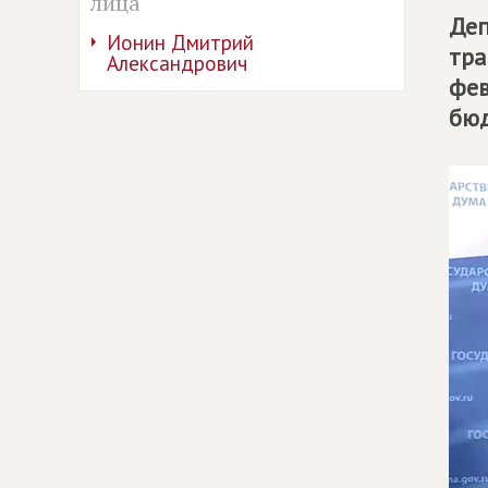
лица
Деп
Ионин Дмитрий
тра
Александрович
фев
бюд