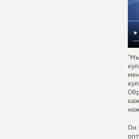
"Мы
кул
мен
кул
Обр
каж
нож
Он 
опт