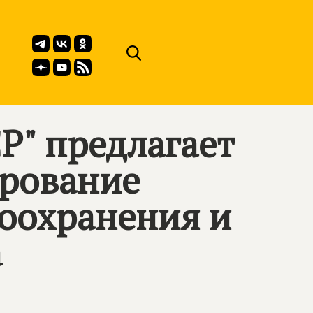
Р" предлагает
ирование
воохранения и
а