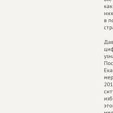
как
них
в п
стр
Дав
циф
узн
Пос
Ека
мер
201
сит
изб
это
мед