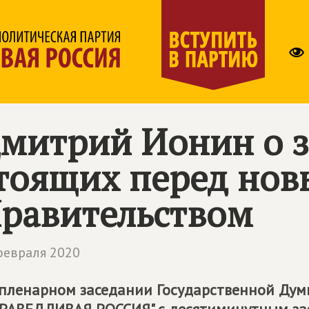
митрий Ионин о з
тоящих перед но
равительством
февраля 2020
пленарном заседании Государственной Дум