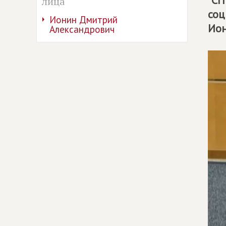
"СП
лица
соц
Ионин Дмитрий
Ион
Александрович