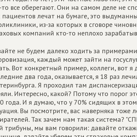
-то все оберегают. Они на самом деле не сп
 пациентов лечат на бумаге, это выдуманн
оликлиники, из-за которых в сговоре чино
аховых компаний кто-то неплохо зарабатыв
айте не будем далеко ходить за примерами. 
ровизация, каждый может зайти на госуслу
ать. Вот конкретный пример, коллеги, вот я 
ледние два года, оказывается, я 18 раз леч
теринбурга. Я проходил там диспансеризаци
яли. Интересно, какой? Потому что порог э
0 года. И я думаю, что у 70% сидящих в этом
уация. Вы посмотрите, вас наверняка тоже л
ирателей. Так зачем нам такая система? "
й трибуны, мы вам говорили: давайте отка
ицине, давайте уберем эти страховые комп