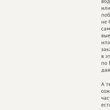
вод
или
поб
не 
сам
вые
ипэ
зак
в э
по 
даж
А т
сож
час
ест