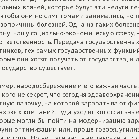
ильных врачей, которые будут эти недуги леч
 чтобы они не симптомами занимались, не п
вопричины болезней. Одна из таких болезне
ану, нашу социально-экономическую сферу, 
ответственность. Передача государственны
тников, тех самых государственных функций
орые они хотят получать от государства, и 
 государство существует.
мер: народосбережение и его важная часть 
 кого не секрет, что сегодня здравоохране
тную лавочку, на которой зарабатывают фи
аховых компаний. Туда уходят колоссальные
орые могли бы пойти на модернизацию здр
руин оптимизации или, проще говоря, утили
 эти годы. Но нет, эти частные лавочки, э