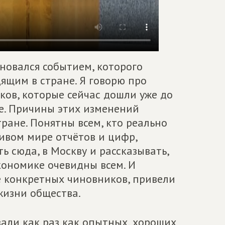
новался событием, которого
дящим в стране. Я говорю про
ков, которые сейчас дошли уже до
е. Причины этих изменений
ране. Понятны всем, кто реально
сивом мире отчётов и цифр,
ь сюда, в Москву и рассказывать,
экономике очевидны всем. И
е конкретных чиновников, привели
жизни общества.
али как раз как опытных, хороших