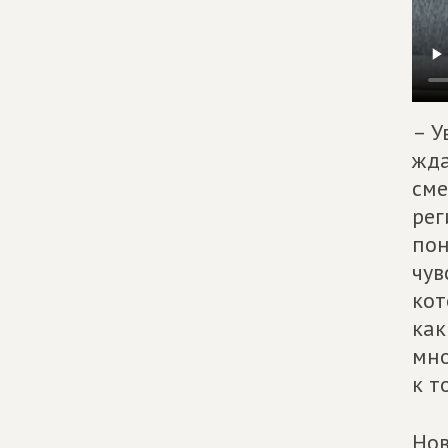
– У
жда
сме
рег
пон
чув
кот
как
мно
к т
Нов