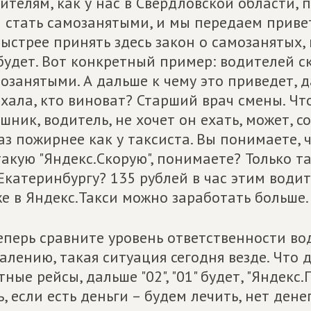
ителям, как у нас в Свердловской области,
 стать самозанятыми, и мы передаем привет
ыстрее принять здесь закон о самозанятых,
будет. Вот конкретный пример: водителей с
озанятыми. А дальше к чему это приведет, д
хала, кто виноват? Старший врач смены. Что-
шник, водитель, не хочет он ехать, может, со
аз пожирнее как у таксиста. Вы понимаете
такую "Яндекс.Скорую", понимаете? Только та
Екатеринбургу? 135 рублей в час этим води
е в Яндекс.Такси можно заработать больше.
еперь сравните уровень ответственности во
алению, такая ситуация сегодня везде. Что 
тные рейсы, дальше "02", "01" будет, "Яндекс
ь, если есть деньги – будем лечить, нет дене