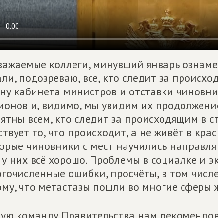
важаемые коллеги, минувший январь ознаме
ли, подозреваю, все, кто следит за происхо
ну кабинета министров и отставки чиновни
ионов и, видимо, мы увидим их продолжени
ятны всем, кто следит за происходящим в ст
ствует то, что происходит, а не живёт в кра
орые чиновники с мест научились направлят
 у них всё хорошо. Проблемы в социалке и 
гочисленные ошибки, просчёты, в том числ
ому, что метастазы пошли во многие сферы 
ую команду Правительства нам рекомендов