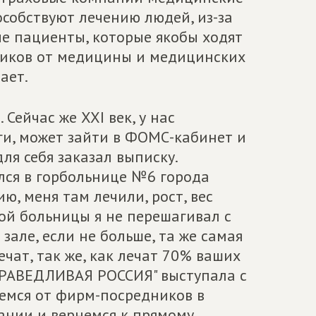
особствуют лечению людей, из-за
ые пациенты, которые якобы ходят
вников от медицины и медицинских
ает.
Сейчас же XXI век, у нас
ги, может зайти в ФОМС-кабинет и
для себя заказал выписку.
ился в горбольнице №6 города
ю, меня там лечили, рост, вес
той больницы я не перешагивал с
 зале, если не больше, та же самая
ечат, так же, как лечат 70% ваших
СПРАВЕДЛИВАЯ РОССИЯ" выступала с
жемся от фирм-посредников в
ании и вернемся к прямому