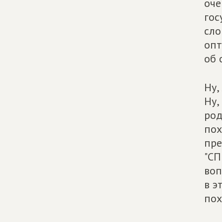
оче
гос
сло
опт
об 
Ну,
Ну,
род
пох
пре
"СП
воп
в э
пох