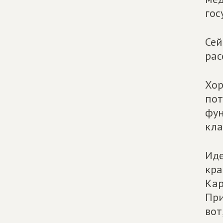
гос
Сей
рас
Хор
пот
фун
кла
Иде
кра
Кар
При
вот