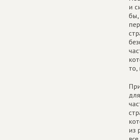
и с
бы,
пер
стр
без
час
кот
то,
При
для
час
стр
кот
из 
все