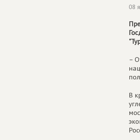
08 
Пре
Гос
"Ту
– О
нац
пол
В к
угл
мос
эко
Рос