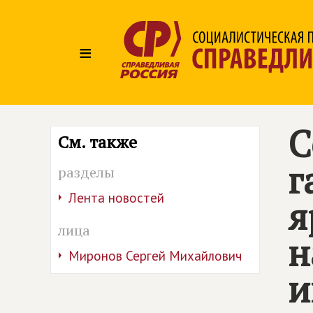
≡
С
См. также
г
разделы
Лента новостей
я
лица
н
Миронов Сергей Михайлович
и