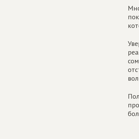
Мно
пок
кот
Уве
реа
сом
отс
вол
Пол
про
бол