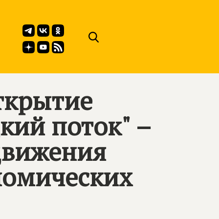
ткрытие
кий поток" –
движения
номических