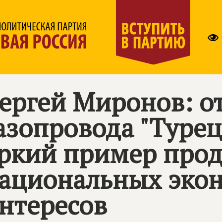
ергей Миронов: о
азопровода "Турец
ркий пример про
ациональных эко
нтересов