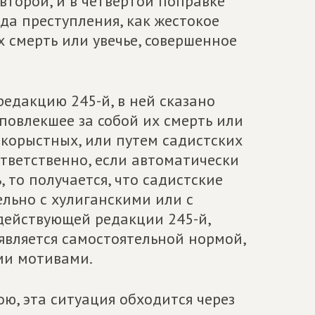
второй, и в четвертой поправке
ида преступления, как жестокое
х смерть или увечье, совершенное
едакцию 245-й, в ней сказано
овлекшее за собой их смерть или
и
корыстных, или путем садистских
ответственно, если автоматичес
ки
 то получается, что садистские
ельно с
хулиганскими или с
действующей редакции 245-й,
является самостоятельной нормой,
ми мотивами.
ю, э
та ситуация обходится через