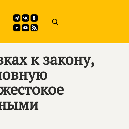
ках к закону,
ловную
 жестокое
тными