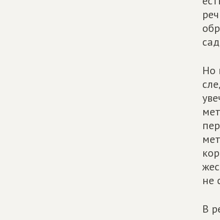
ест
реч
об
сад
Но 
сле
уве
мет
пер
мет
кор
жес
не 
В 