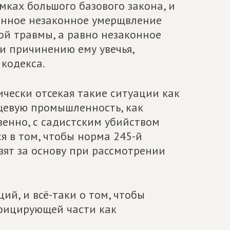
мках большого базового закона, и
нное незаконное умерщвление
лой травмы, а равно незаконное
и причинению ему увечья,
 кодекса.
чески отсекая такие ситуации
как
ищевую промышленность, как
ственно, с садистским убийством
 в том, чтобы норма 245
-й
зят за основу при рассмотрении
кций
, и всё-таки о том, чтобы
фицирующей части как