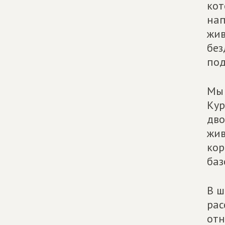
кот
нап
жив
без
под
Мы 
Кур
дво
жив
кор
баз
В ш
рас
отн