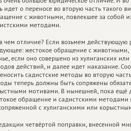
ь очень большое юридическое отличие. И во 
ь идет
о переносе во вторую часть такого в
раще
ние с животными, повлекшее за собой и
истскими методами.
в чем о
тличие? Если возьмем действующую р
дующее: жестокое
обращение с животными, п
чье, если оно совершено из хулиганских ил
одов д
ействий, и далее идет наказание. Со
еносить садистские методы во вторую часть,
оды теперь должны быть сопряжены обязат
ыстными мотивами. В нынешней, пока ещё 
токое обращение и садистскими методами 
сопряженной с х
улиганскими или корыстны
редакции
четвёртой поправки, внесенной мно