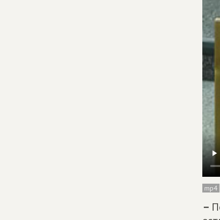
mp4
–
П