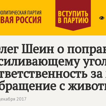
лег Шеин о поправ
силивающему уго
тветственность за
бращение с живо
декабря 2017