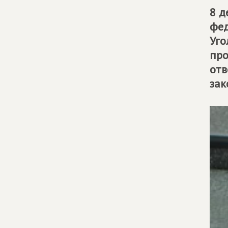
8 д
фе
Уго
про
отв
зак