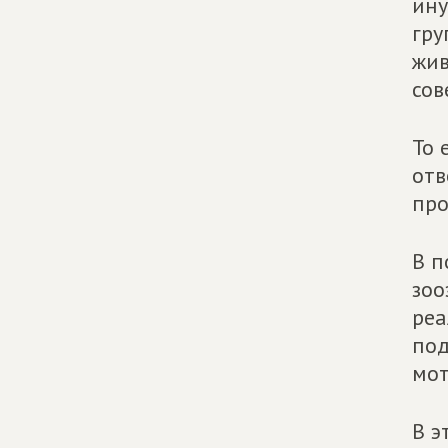
ину
гру
жив
сов
То
отв
про
В п
зоо
реа
под
мот
В э