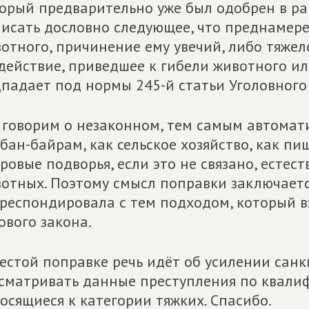
орый предваритель
но уже был одобрен в ра
исать дословно следующее, что пред
намере
отного
, причинение ему увечий, либо тяже
действие, приведшее к гибе
ли животного ил
падает под нормы 245-й статьи Уголов
ного
говорим о незаконном, тем самым автомати
бан-байрам, как сельское хозяйство, как п
ровые подворья
, если это не связано, есте
отных.
Поэтому смысл поправки заключается
респондировала с тем подходом, который в
ового закон
а.
естой поправке речь идёт об усилении сан
сматривать данные преступления по квали
осящиеся к категории тяжких. Спасибо.