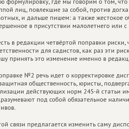
ю формулировку, где мы говорим о том, что
ппой лиц, повлекшие за собой, против догха
отных,
и дальше пишем: а также жестокое 
ершенн
ое в присутствии малолетнего или 
есть в редакции четвёртой поправки риски, 
етственности для сад
истов, как раз эти рис
шу принять это изменен
ие именно в редакц
оправке №2 речь идет о корректировке ди
с
защитная общественность, ю
ристы, подверг
лизации действующих но
рм 245-й статьи им
разумевают под собой обязател
ьное наличи
ивов.
той связи предлагается из
менить саму диспо