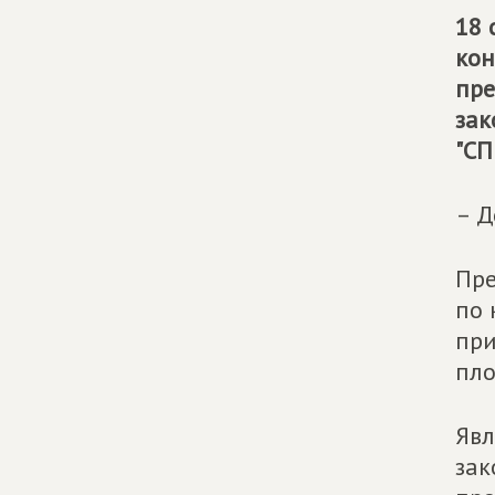
18 
кон
пре
зак
"СП
– Д
Пре
по 
при
пло
Явл
зак