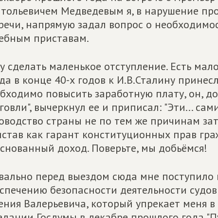
тольевичем Медведевым я, в нарушение пр
речи, напрямую задал вопрос о необходим
ебным приставам.
у сделать маленькое отступление. Есть мал
да в конце 40-х годов к И.В.Сталину прине
бходимо повысить заработную плату, он, до
говли", вычеркнул ее и приписал: "Эти... сам
оводство страны не по тем же причинам за
став как гарант конституционных прав гр
снованный доход. Поверьте, мы добьёмся!
вально перед выездом сюда мне поступило 
спечению безопасности деятельности судов
ения Валерьевича, который упрекает меня в 
едании Госдумы в декабре прошлого года "Пу