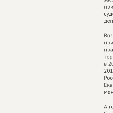
при
суд
деп
Воз
при
пра
тер
в 2
201
Рос
Ека
мен
А г