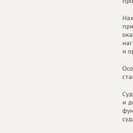
про
Нах
при
ока
наг
и о
Осо
ста
Суд
и д
фун
суд