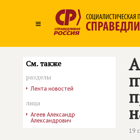
≡
А
См. также
п
разделы
Лента новостей
п
лица
н
Агеев Александр
Александрович
19 