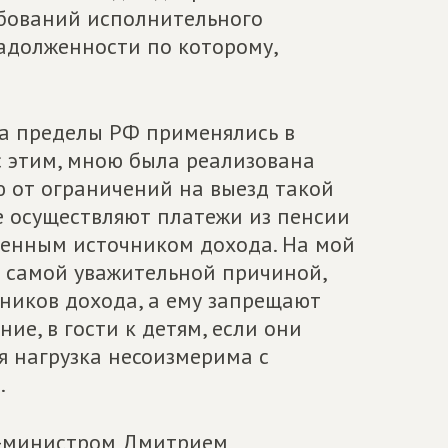
ебований исполнительного
адолженности по которому,
за пределы РФ применялись в
с этим, мною была реализована
 от ограничений на выезд такой
е осуществляют платежи из пенсии
твенным источником дохода. На мой
й самой уважительной причиной,
чников дохода, а ему запрещают
ие, в гости к детям, если они
ая нагрузка несоизмерима с
.
ер-министром Дмитрием