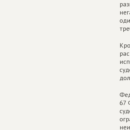
раз
нег
оди
тре
Кро
рас
исп
суд
дол
Фед
67 
суд
огр
неи