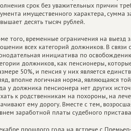
олнения срок без уважительных причин тр
умента имущественного характера, сумма з
вышает десять тысяч рублей.
ме того, временные ограничения на выезд 
ошении всех категорий должников. В связи 
онодательная инициатива по освобождению
егории должников, как пенсионеры, которы
азмере 50%, и пенсия у них является единс
ляд, вполне логичная норма, являющаяся то
да у должника пенсионера нет других исто
хать к родственникам на похороны, на лечен
ачивают ему дорогу. Вместе с тем, возросш
внем заработной платы судебного пристава
екабре прошлого года на встрече с Премь