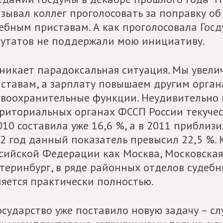
зывал коллег проголосовать за поправку о
ебным приставам. А как проголосовала Гос
утатов не поддержали мою инициативу.
никает парадоксальная ситуация. Мы увели
ставам, а зарплату повышаем другим орга
воохранительные функции. Неудивительно по
риториальных органах ФССП России текучес
010 составила уже 16,6 %, а в 2011 приблиз
2 год данный показатель превысил 22,5 %. К
сийской Федерации как Москва, Московская 
теринбург, в ряде районных отделов судебн
яется практически полностью.
осударство уже поставило новую задачу – с