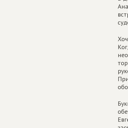
Ана
вст
суд
Хоч
Ког
нео
тор
рук
При
обо
Бук
обе
Евг
зас