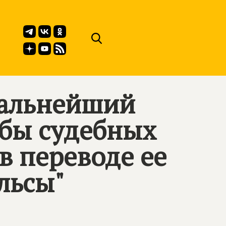
Дальнейший
жбы судебных
в переводе ее
льсы"