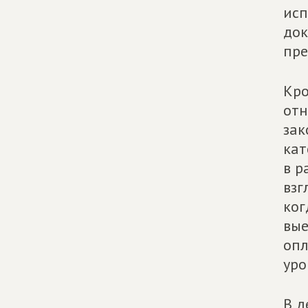
исп
док
пре
Кро
отн
зак
кат
в р
взг
ког
вые
опл
уро
В д