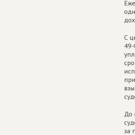
Еже
одн
дох
С ц
49-
упл
сро
исп
при
взы
суд
До 
суд
за 