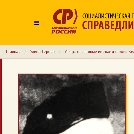
≡
Главная
/
Улицы Героев
/
Улицы, названные именами героев Ве
№ 14