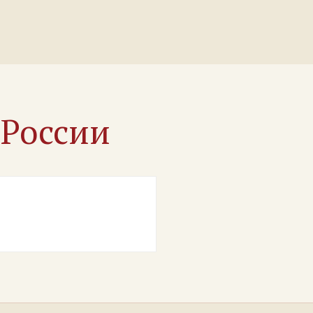
х
России