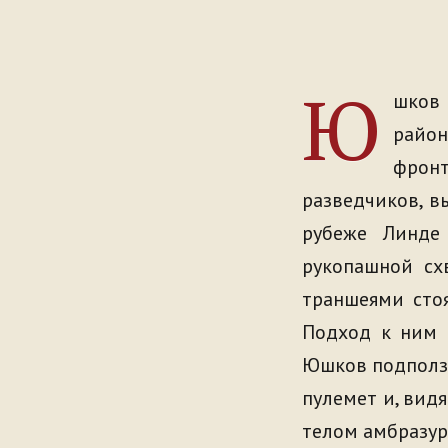
Ю
шков 
район
фронт
разведчиков, в
рубеже Линде
рукопашной сх
траншеями стоя
Подход к ним 
Юшков подполз 
пулемет и, вид
телом амбразуру