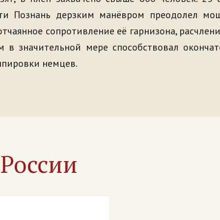
ти Познань дерзким манёвром преодолел мо
отчаянное сопротивление её гарнизона, расчлен
м в значительной мере способствовал окончат
ппировки немцев.
х
России