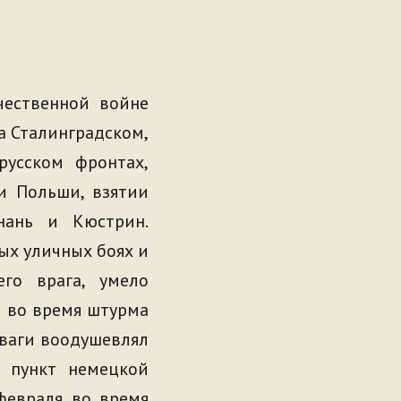
чественной войне
на Сталинградском,
русском фронтах,
и Польши, взятии
нань и Кюстрин.
ых уличных боях и
го врага, умело
а во время штурма
ваги воодушевлял
й пункт немецкой
февраля во время