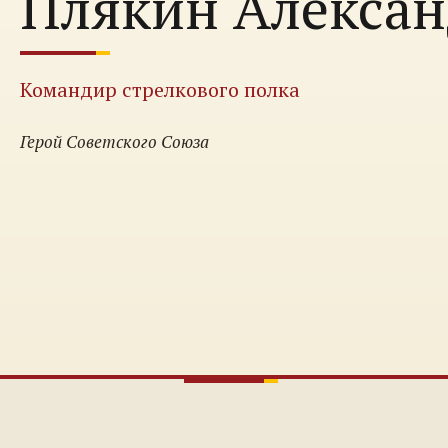
Плякин Алексан
Командир стрелкового полка
Герой Советского Союза