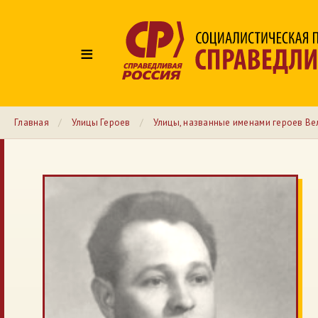
≡
Главная
/
Улицы Героев
/
Улицы, названные именами героев Ве
№ 144