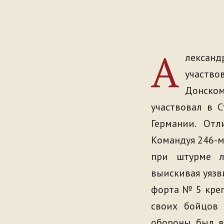
А
лександ
участвов
Донском
участвовал в 
Германии. От
Командуя 246-м
при штурме л
выискивая уязв
форта № 5 кре
своих бойцов 
обороны был вз