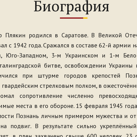
Биография
р Плякин родился в Саратове. В Великой Оте
ал с 1942 года. Сражался в составе 62-й армии 
, Юго-Западном, 3-м Украинском и 1-м Бело
Сталинградской битве, освобождении Украины 
личился при штурме городов крепостей Поз
 гвардейским стрелковым полком, в ожесточённ
омал сопротивление численно превосходяще
имые места в его обороне. 15 февраля 1945 год
пости Познань личным примером мужества и от
на подвиг. В результате сильно укреплённы
ят, в плен захвачено свыше 600 человек. 23 