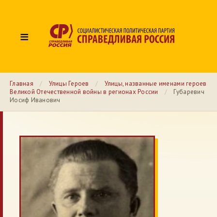
≡
Главная
/
Улицы Героев
/
Улицы, названные именами героев
Великой Отечественной войны в регионах России
/
Губаревич
Иосиф Иванович
№ 145