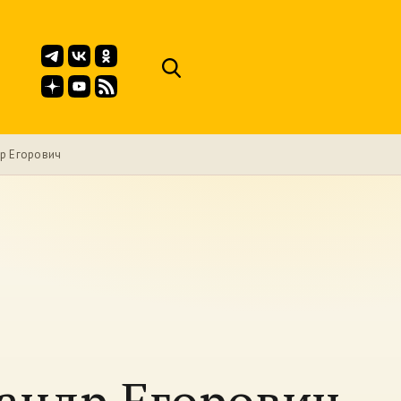
р Егорович
андр Егорович