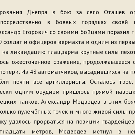
рования Днепра в бою за село Оташев ор
епосредственно в боевых порядках своей 
ксандр Егорович со своими бойцами поразил т
0 солдат и офицеров вермахта и одним из первых
 на ликвидацию плацдарма крупные силы пехо
лось ожесточённое сражение, продолжавшееся с
потери. Из 43 автоматчиков, высадившихся на п
бли почти все артиллеристы. Осталось трое
чески одним орудием пришлось прямой наводк
цких танков. Александр Медведев в этих боях
олько пулемётных точек и много живой силы п
ку удалось прорваться на позиции гвардейцев
ятнадцати метров, Медведев метнул в не