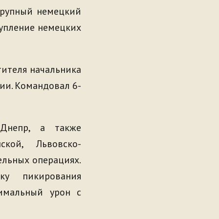
крупный немецкий
тупление немецких
тителя начальника
и. Командовал 6-
Днепр, а также
нской, Львовско-
ельных операциях.
ку пикирования
симальный урон с