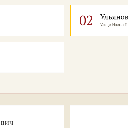
02
Ульяно
Улица Ивана 
ович