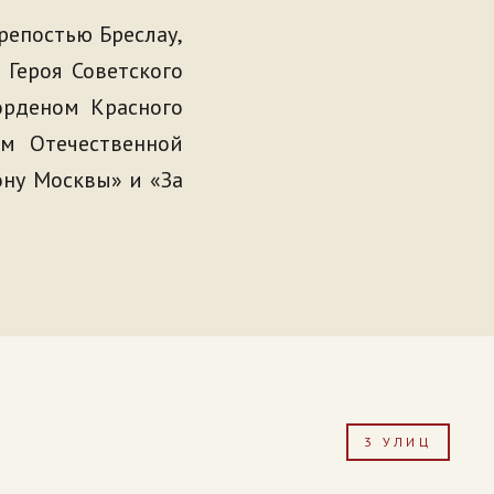
репостью Бреслау,
Героя Советского
орденом Красного
ом Отечественной
ону Москвы» и «За
3 УЛИЦ