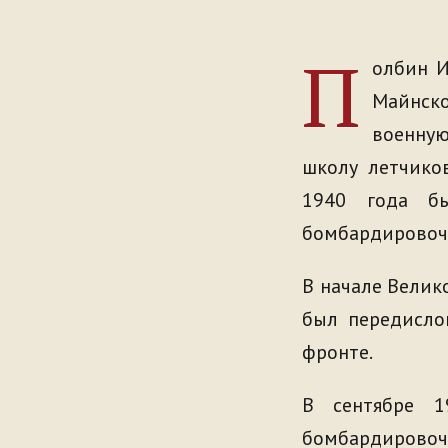
П
олбин И
Майнско
военную
школу летчико
1940 года бы
бомбардировочн
В начале Велик
был передисло
фронте.
В сентябре 1
бомбардировоч