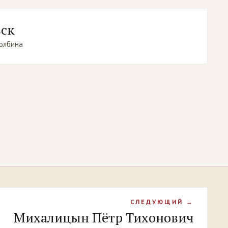
вск
Полбина
СЛЕДУЮЩИЙ →
Михалицын Пётр Тихонович