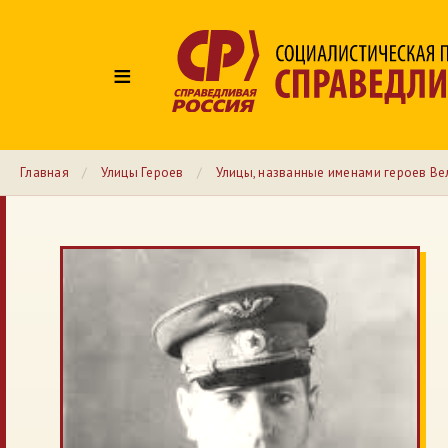
≡
Главная
/
Улицы Героев
/
Улицы, названные именами героев Ве
№ 66