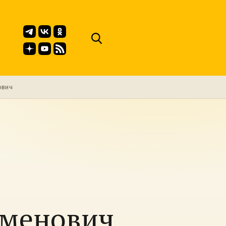
ович
еменович