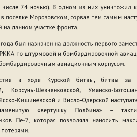
 числе 74 ночью). В одном из них уничтожил 
 в поселке Морозовском, сорвав тем самым нас
й на данном участке фронта.
 года был назначен на должность первого замес
РККА по штурмовой и бомбардировочной авиаци
 бомбардировочным авиационным корпусом.
астие в ходе Курской битвы, битвы за 
й, Корсунь-Шевченковской, Уманско-Ботоша
Ясско-Кишинёвской и Висло-Одерской наступат
знаменитую «вертушку Полбина» – такти
ков Пе-2, которая позволяла наносить мак
потерями.