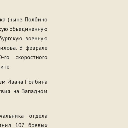
ка (ныне Полбино
скую объединённую
бургскую военную
илова. В феврале
го скоростного
ите.
ем Ивана Полбина
твия на Западном
альника отдела
лнил 107 боевых