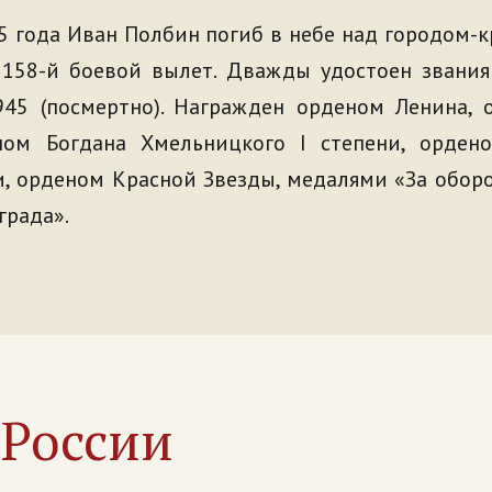
5 года Иван Полбин погиб в небе над городом-к
158-й боевой вылет. Дважды удостоен звания 
945 (посмертно). Награжден орденом Ленина, 
ном Богдана Хмельницкого I степени, орден
и, орденом Красной Звезды, медалями «За обор
града».
х
России