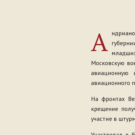
А
ндриан
губерни
младших
Московскую во
авиационную 
авиационного п
На фронтах Ве
крещение полу
участие в штур
Участвовал в б