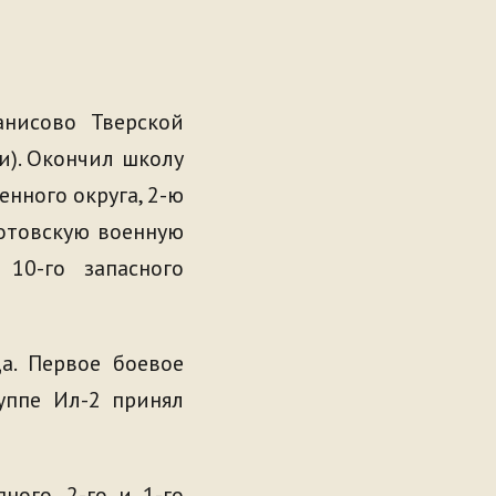
нисово Тверской
и). Окончил школу
нного округа, 2-ю
отовскую военную
10-го запасного
а. Первое боевое
уппе Ил-2 принял
ного, 2-го и 1-го