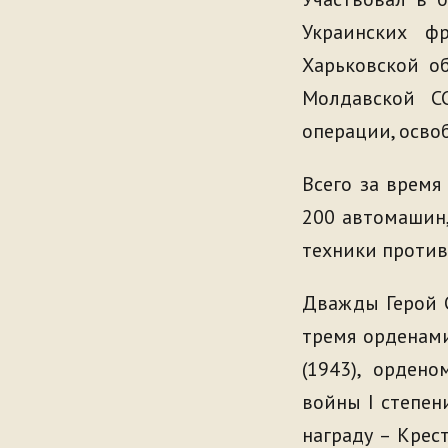
Украинских ф
Харьковской о
Молдавской СС
операции, осво
Всего за время
200 автомашин,
техники против
Дважды Герой С
тремя орденами
(1943), орден
войны I степен
награду – Крес