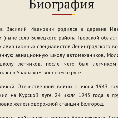
Биография
ов Василий Иванович родился в деревне Ива
и (ныне село Бежецкого района Тверской област
 авиационных специалистов Ленинградского вое
енную авиационную школу автомехаников, Мол
школу летчиков, после чего был летчиком 
олка в Уральском военном округе.
ликой Отечественной войны с июня 1943 год
чил на Курской дуге. 24 июля 1943 года в гр
мовке железнодорожной станции Белгород.
оевых действиях в составе Воронежского, Степ