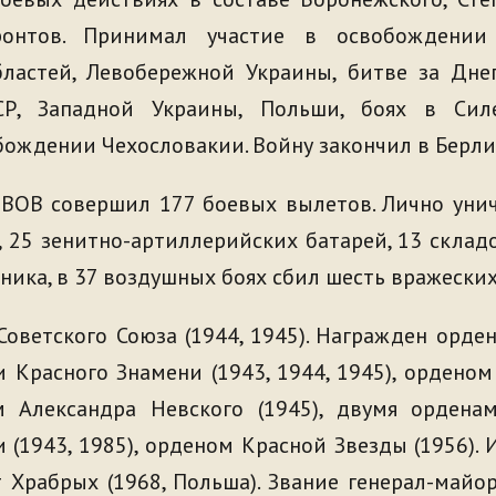
ронтов. Принимал участие в освобождении
бластей, Левобережной Украины, битве за Дне
Р, Западной Украины, Польши, боях в Силе
бождении Чехословакии. Войну закончил в Берли
 ВОВ совершил 177 боевых вылетов. Лично уни
 25 зенитно-артиллерийских батарей, 13 склад
ника, в 37 воздушных боях сбил шесть вражеских
оветского Союза (1944, 1945). Награжден орден
 Красного Знамени (1943, 1944, 1945), орденом 
ом Александра Невского (1945), двумя ордена
и (1943, 1985), орденом Красной Звезды (1956).
т Храбрых (1968, Польша). Звание генерал-майо