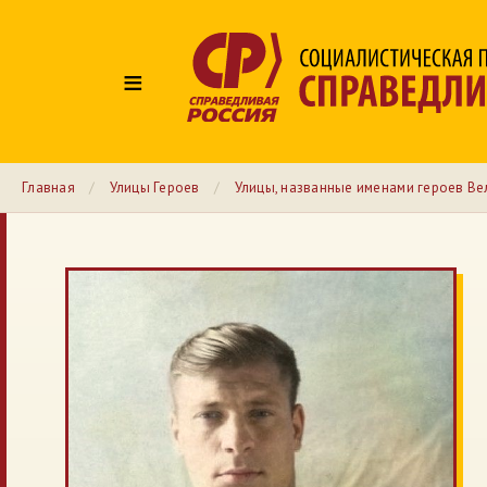
≡
Главная
/
Улицы Героев
/
Улицы, названные именами героев Ве
№ 43