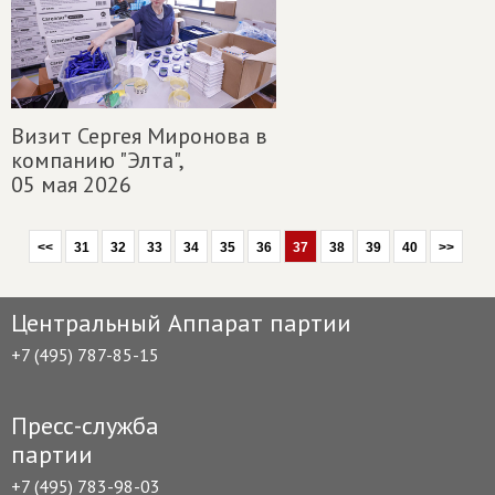
Визит Сергея Миронова в
компанию "Элта",
05 мая 2026
<<
31
32
33
34
35
36
37
38
39
40
>>
Центральный Аппарат партии
+7 (495) 787-85-15
Пресс-служба
партии
+7 (495) 783-98-03