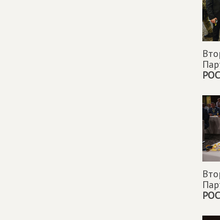
Вто
Па
РОС
Вто
Па
РОС