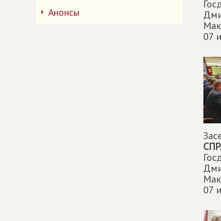
Гос
Анонсы
Дми
Мак
07 
Зас
СПР
Гос
Дми
Мак
07 