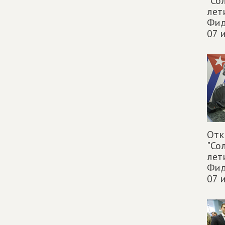
"Со
лет
Фид
07 
Отк
"Со
лет
Фид
07 