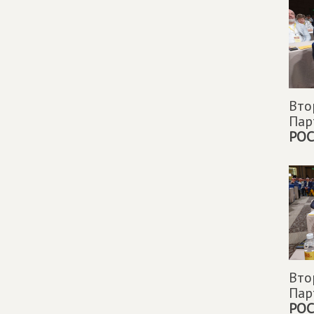
Вто
Па
РОС
Вто
Па
РОС