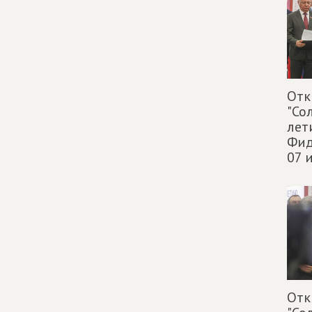
Отк
"Со
лет
Фид
07 
Отк