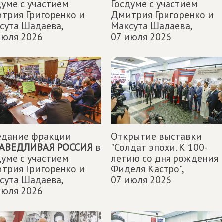
думе с участием
Госдуме с участием
трия Григоренко и
Дмитрия Григоренко и
сута Шадаева,
Максута Шадаева,
июля 2026
07 июля 2026
едание фракции
Открытие выставки
АВЕДЛИВАЯ РОССИЯ
в
"Солдат эпохи. К 100-
думе с участием
летию со дня рождения
трия Григоренко и
Фиделя Кастро",
сута Шадаева,
07 июля 2026
июля 2026