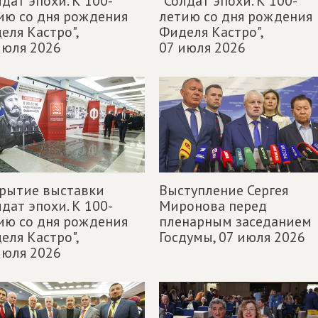
лдат эпохи. К 100-
"Солдат эпохи. К 100-
ию со дня рождения
летию со дня рождения
еля Кастро",
Фиделя Кастро",
июля 2026
07 июля 2026
рытие выставки
Выступление Сергея
лдат эпохи. К 100-
Миронова перед
ию со дня рождения
пленарным заседанием
еля Кастро",
Госдумы,
07 июля 2026
июля 2026