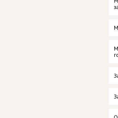
М
з
М
М
г
З
З
О