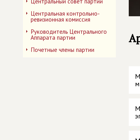
Центральный совет партии
Центральная контрольно-
ревизионная комиссия
Руководитель Центрального
А
Аппарата партии
Почетные члены партии
М
м
М
э