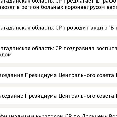
агаданская область: СР предлагает штрафо
авозят в регион больных коронавирусом вах
агаданская область: СР проводит акцию "В 
агаданская область: СР поздравила воспит
одом
аседание Президиума Центрального совета
аседание Президиума Центрального совета
фициальным куратором СР по Дальнему Вос