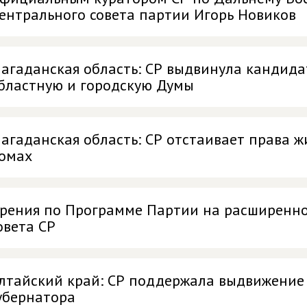
ентрального совета партии Игорь Новиков
агаданская область: СР выдвинула кандидат
бластную и городскую Думы
агаданская область: СР отстаивает права ж
омах
рения по Программе Партии на расширенно
овета СР
лтайский край: СР поддержала выдвижение 
убернатора