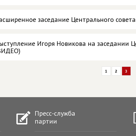
асширенное заседание Центрального совет
ыступление Игоря Новикова на заседании Ц
ВИДЕО)
1
2
3
Пресс-служба
партии