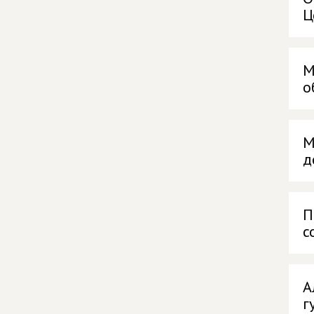
Ц
М
о
М
д
П
с
А
г